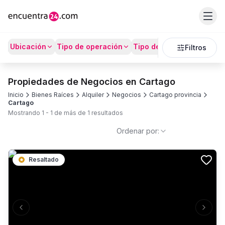
Ubicación
Tipo de operación
Tipo de Propiedad
Prec
Filtros
Propiedades de Negocios en Cartago
Inicio
Bienes Raíces
Alquiler
Negocios
Cartago provincia
Cartago
Mostrando
1
-
1
de más de
1
resultados
Ordenar por:
Resaltado
Previous slide
Next s