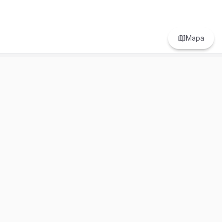
Mapa
Prefer to browse in English? Switch here.
Recursos
Información
Estadísticas de Propiedades
Nosotros
Bluebook
Términos y Servicios
Calculadora de Hipotecas
Políticas de Privacidad
Elige tu país: