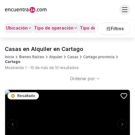
Ubicación
Tipo de operación
Tipo de Propiedad
Prec
Filtros
Casas en Alquiler en Cartago
Inicio
Bienes Raíces
Alquiler
Casas
Cartago provincia
Cartago
Mostrando
1
-
10
de más de
10
resultados
Ordenar por:
Resaltado
Previous slide
Next s