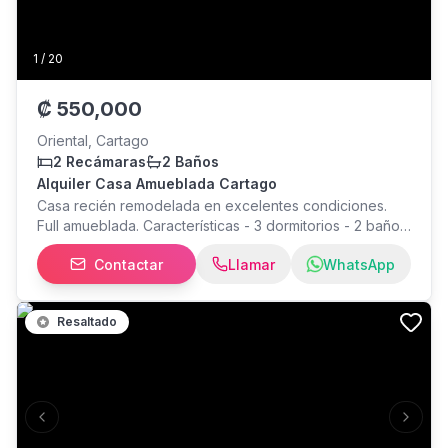
1
/
20
₡
550,000
Oriental, Cartago
2 Recámaras
2 Baños
Alquiler Casa Amueblada Cartago
Casa recién remodelada en excelentes condiciones.
Full amueblada. Características - 3 dormitorios - 2 baños
- jardin y patio pequeño cementado. - cochera un
Contactar
Llamar
WhatsApp
vehículo. - se permiten mascotas pequeñas. Ubicada a
pocos pasos de la Basílica Los Angeles; zona mixta que
ofrece facilidades y múltiples servicios. Más detalles a
Resaltado
este número con Juan Carlos $egura.
Previous slide
Next s