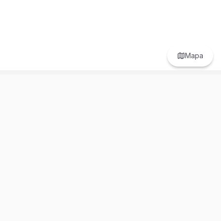
Mapa
Prefer to browse in English? Switch here.
Recursos
Información
Estadísticas de Propiedades
Nosotros
Bluebook
Términos y Servicios
Calculadora de Hipotecas
Políticas de Privacidad
Elige tu país: