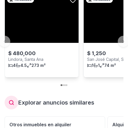
Previous slide
Ne
$
480,000
$
1,250
Lindora, Santa Ana
San José Capital, Sa
4
4.5
273 m²
provincia
1
1
74 m²
Explorar anuncios similares
Otros inmuebles en alquiler
Alquil