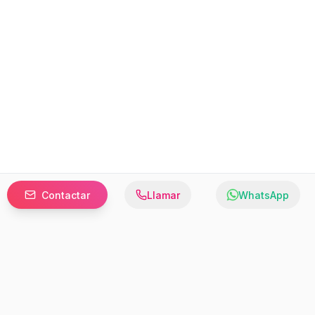
Contactar
Llamar
WhatsApp
Prefer to browse in English? Switch here.
Recursos
Información
Estadísticas de Propiedades
Nosotros
Bluebook
Términos y Servicios