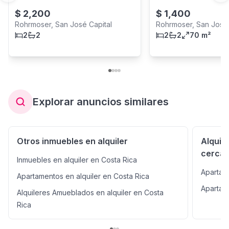
$
2,200
$
1,400
Rohrmoser, San José Capital
Rohrmoser, San José 
2
2
2
2
70 m²
Explorar anuncios similares
Otros inmuebles en alquiler
Alquil
cerca
Inmuebles en alquiler en Costa Rica
Apartam
Apartamentos en alquiler en Costa Rica
Apartam
Alquileres Amueblados en alquiler en Costa
Rica