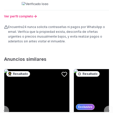
Ver perfil completo
Encuentra24 nunca solicita contraseñas ni pagos por WhatsApp o
email. Verifica que la propiedad exista, desconfía de ofertas
urgentes o precios inusualmente bajos, y evita realizar pagos o
adelantos sin antes visitar el inmueble.
Anuncios similares
Resaltado
Resaltado
Exclusivo
Previous slide
Ne