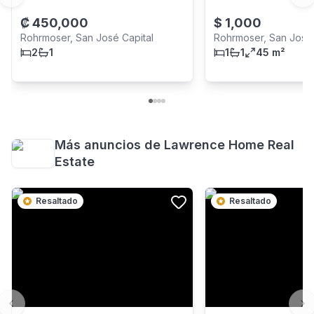
₡
450,000
$
1,000
Rohrmoser, San José Capital
Rohrmoser, San José 
2
1
1
1
45 m²
Más anuncios de
Lawrence Home Real
Estate
Resaltado
Resaltado
Previous slide
Ne