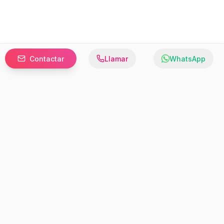
Contactar
Llamar
WhatsApp
Prefer to browse in English? Switch here.
Recursos
Información
Estadísticas de Propiedades
Nosotros
Bluebook
Términos y Servicios
Calculadora de Hipotecas
Políticas de Privacidad
Elige tu país: