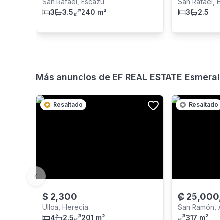
San Rafael, Escazú
San Rafael, 
3
3.5
240 m²
3
2.5
Más anuncios de
EF REAL ESTATE Esmeral
Resaltado
Resaltado
Previous slide
$
2,300
₡
25,000
Ulloa, Heredia
San Ramón, A
4
2.5
201 m²
317 m²