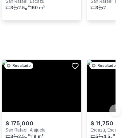
San Rafael, Escazú
San Rafael, Escazú
3
2.5
160 m²
3
2
Resaltado
Resaltado
Next slide
$
175,000
$
11,750
San Rafael, Alajuela
Escazú, Escazú
3
2.5
118 m²
5
4.5
760 m²