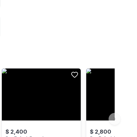
Next slide
$
2,400
$
2,800