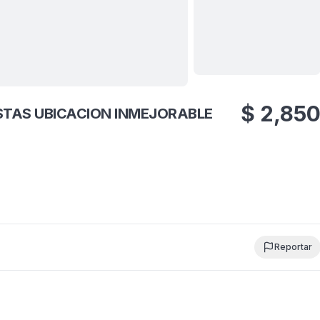
Ver todas
18
fotos
$
2,85
ISTAS UBICACION INMEJORABLE
Reportar