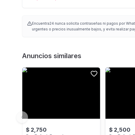
Encuentra24 nunca solicita contraseñas ni pagos por Whats
urgentes o precios inusualmente bajos, y evita realizar pa
Anuncios similares
Previous slide
$
2,750
$
2,500