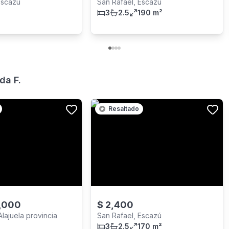
Escazú
San Rafael, Escazú
3
2.5
190 m²
da F.
Resaltado
,000
$
2,400
lajuela provincia
San Rafael, Escazú
3
2.5
170 m²