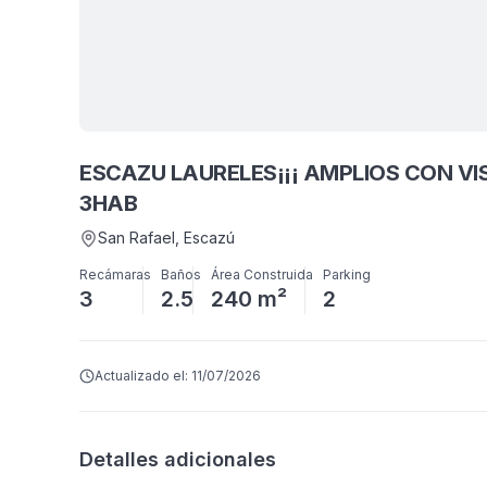
ESCAZU LAURELES¡¡¡ AMPLIOS CON V
3HAB
San Rafael
, Escazú
Recámaras
Baños
Área Construida
Parking
3
2.5
240 m²
2
Actualizado el:
11/07/2026
Detalles adicionales