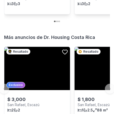
3
3
3
2
Más anuncios de
Dr. Housing Costa Rica
Resaltado
Resaltado
Exclusivo
Previous slide
Ne
$
3,000
$
1,800
San Rafael, Escazú
San Rafael, Escazú
2
2
1
2.5
88 m²