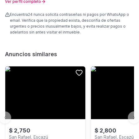
Ver perfil completo
Encuentra24 nunca solicita contraseñas ni pagos por WhatsApp o
email. Verifica que la propiedad exista, desconfía de ofertas
urgentes o precios inusualmente bajos, y evita realizar pagos o
adelantos sin antes visitar el inmueble.
Anuncios similares
Previous slide
Ne
$
2,750
$
2,800
San Rafael, Escazú
San Rafael, Escazú