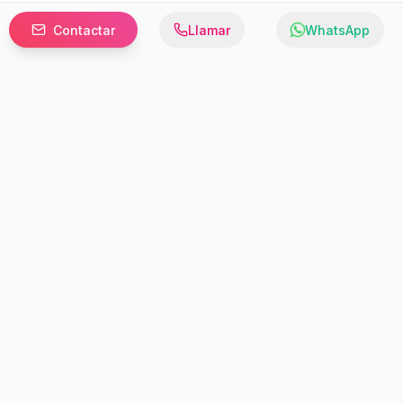
Contactar
Llamar
WhatsApp
Prefer to browse in English? Switch here.
Recursos
Información
Estadísticas de Propiedades
Nosotros
Bluebook
Términos y Servicios
Calculadora de Hipotecas
Políticas de Privacidad
Elige tu país: