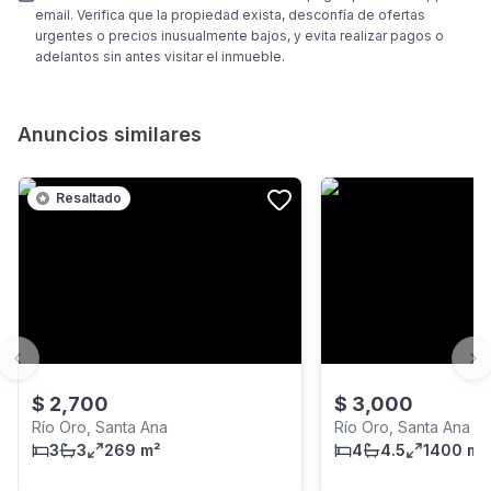
email. Verifica que la propiedad exista, desconfía de ofertas
urgentes o precios inusualmente bajos, y evita realizar pagos o
adelantos sin antes visitar el inmueble.
Anuncios similares
Resaltado
Previous slide
Ne
$
2,700
$
3,000
Río Oro, Santa Ana
Río Oro, Santa Ana
3
3
269 m²
4
4.5
1400 m²