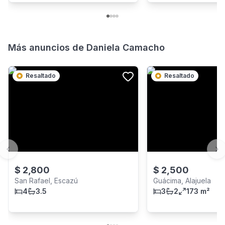
Más anuncios de
Daniela Camacho
Resaltado
Resaltado
Previous slide
Ne
$
2,800
$
2,500
San Rafael, Escazú
Guácima, Alajuela
4
3.5
3
2
173 m²