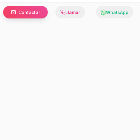
Contactar
Llamar
WhatsApp
Prefer to browse in English? Switch here.
Recursos
Información
Estadísticas de Propiedades
Nosotros
Bluebook
Términos y Servicios
Calculadora de Hipotecas
Políticas de Privacidad
Elige tu país: