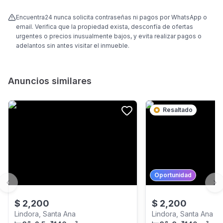
Encuentra24 nunca solicita contraseñas ni pagos por WhatsApp o
email. Verifica que la propiedad exista, desconfía de ofertas
urgentes o precios inusualmente bajos, y evita realizar pagos o
adelantos sin antes visitar el inmueble.
Anuncios similares
Resaltado
Oportunidad
Previous slide
Ne
$
2,200
$
2,200
Lindora, Santa Ana
Lindora, Santa Ana