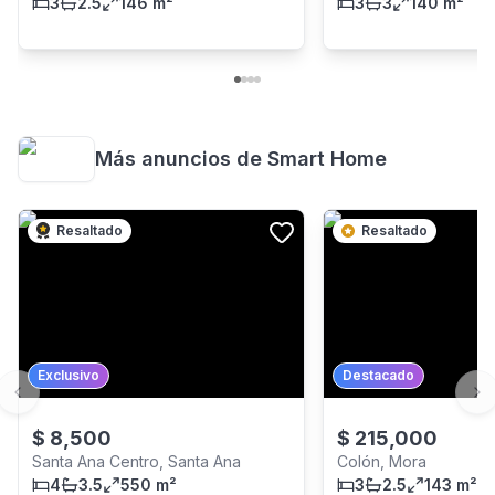
3
2.5
146 m²
3
3
140 m²
Más anuncios de
Smart Home
Resaltado
Resaltado
Exclusivo
Destacado
Previous slide
Ne
$
8,500
$
215,000
Santa Ana Centro, Santa Ana
Colón, Mora
4
3.5
550 m²
3
2.5
143 m²