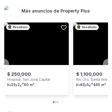
Más anuncios de
Property Plus
Resaltado
Resaltado
Previous slide
Ne
$
250,000
$
1,100,000
Hospital, San José Capital
Río Oro, Santa Ana
2
2
80 m²
6
5
465 m²