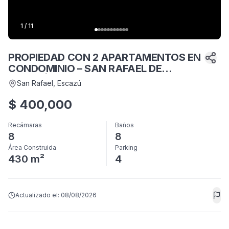
1
/
11
PROPIEDAD CON 2 APARTAMENTOS EN
CONDOMINIO – SAN RAFAEL DE
ESCAZÚ
San Rafael
, Escazú
$
400,000
Recámaras
Baños
8
8
Área Construida
Parking
430 m²
4
Actualizado el:
08/08/2026