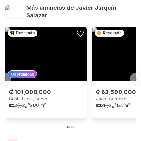
Más anuncios de
Javier Jarquín
Salazar
Resaltado
Resaltado
Oportunidad
Previous slide
Ne
₡
101,000,000
₡
62,500,000
-
Santa Lucia, Barva
Jacó, Garabito
3
2
200 m²
2
2
64 m²