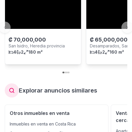
Previous slide
Ne
₡
70,000,000
₡
65,000,000
-
San Isidro, Heredia provincia
Desamparados, San 
4
2
180 m²
provincia
4
2
160 m²
Explorar anuncios similares
Otros inmuebles en venta
Venta 
cerca
Inmuebles en venta en Costa Rica
Apartam