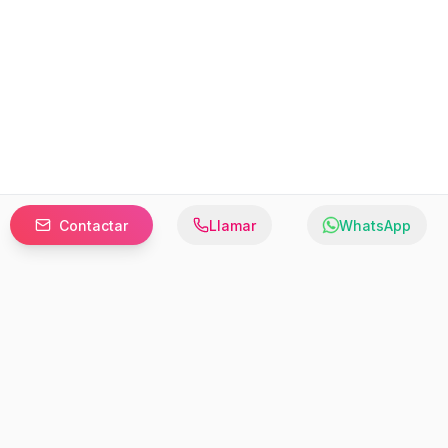
Contactar
Llamar
WhatsApp
Prefer to browse in English? Switch here.
Recursos
Información
Estadísticas de Propiedades
Nosotros
Bluebook
Términos y Servicios
Calculadora de Hipotecas
Políticas de Privacidad
Elige tu país: