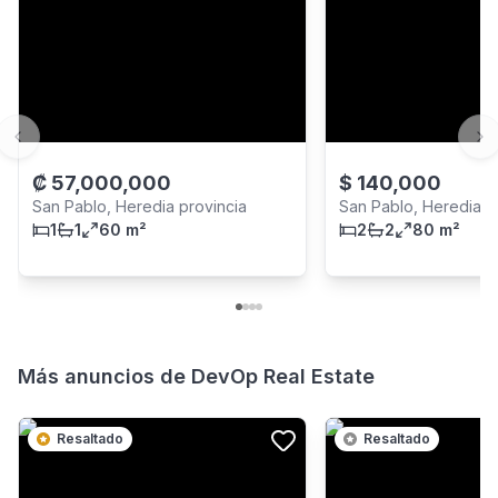
Previous slide
Ne
₡
57,000,000
$
140,000
San Pablo, Heredia provincia
San Pablo, Heredia p
1
1
60 m²
2
2
80 m²
Más anuncios de
DevOp Real Estate
Resaltado
Resaltado