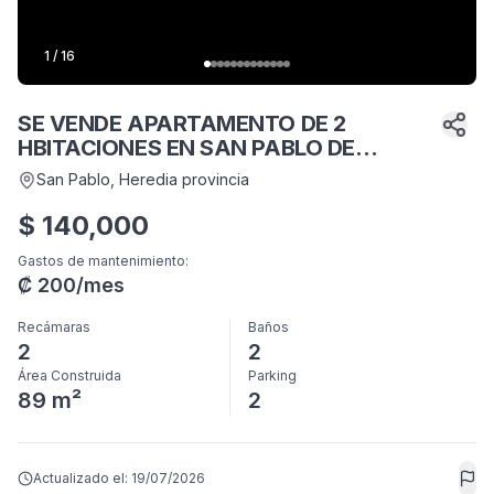
1
/
16
SE VENDE APARTAMENTO DE 2
HBITACIONES EN SAN PABLO DE
HEREDIA.
San Pablo
, Heredia provincia
$
140,000
Gastos de mantenimiento
:
₡
200
/mes
Recámaras
Baños
2
2
Área Construida
Parking
89 m²
2
Actualizado el:
19/07/2026