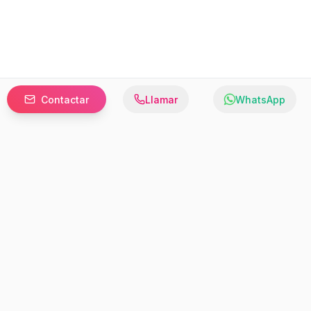
Contactar
Llamar
WhatsApp
Prefer to browse in English? Switch here.
Recursos
Información
Estadísticas de Propiedades
Nosotros
Bluebook
Términos y Servicios
Calculadora de Hipotecas
Políticas de Privacidad
Elige tu país: