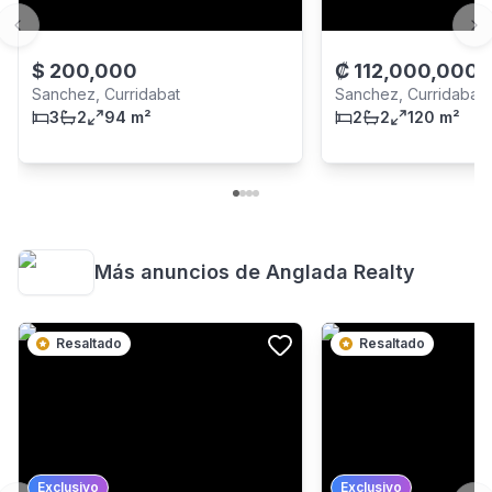
Previous slide
Ne
$
200,000
₡
112,000,000
-
Sanchez, Curridabat
Sanchez, Curridabat
3
2
94 m²
2
2
120 m²
Más anuncios de
Anglada Realty
Resaltado
Resaltado
Exclusivo
Exclusivo