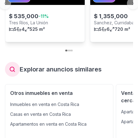
Previous slide
Ne
$
535,000
$
1,355,000
-
11
%
Tres Ríos, La Unión
Sanchez, Curridabat
5
4
525 m²
5
6
720 m²
Explorar anuncios similares
Otros inmuebles en venta
Venta 
cerca
Inmuebles en venta en Costa Rica
Apartam
Casas en venta en Costa Rica
Apartam
Apartamentos en venta en Costa Rica