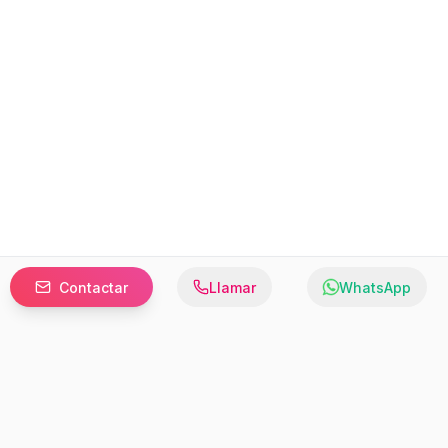
Contactar
Llamar
WhatsApp
Prefer to browse in English? Switch here.
Recursos
Información
Estadísticas de Propiedades
Nosotros
Bluebook
Términos y Servicios