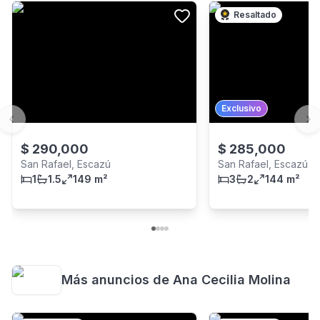
Resaltado
Exclusivo
Previous slide
Ne
$
290,000
$
285,000
San Rafael, Escazú
San Rafael, Escazú
1
1.5
149 m²
3
2
144 m²
Más anuncios de
Ana Cecilia Molina