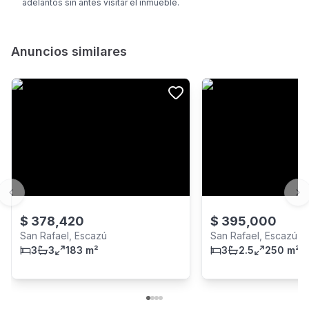
adelantos sin antes visitar el inmueble.
Anuncios similares
Previous slide
Ne
$
378,420
$
395,000
San Rafael, Escazú
San Rafael, Escazú
3
3
183 m²
3
2.5
250 m²