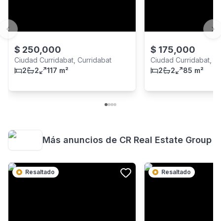
Previous slide
Ne
$
250,000
$
175,000
Ciudad Curridabat, Curridabat
Ciudad Curridabat, Cu
2
2
117 m²
2
2
85 m²
Más anuncios de
CR Real Estate Group
Resaltado
Resaltado