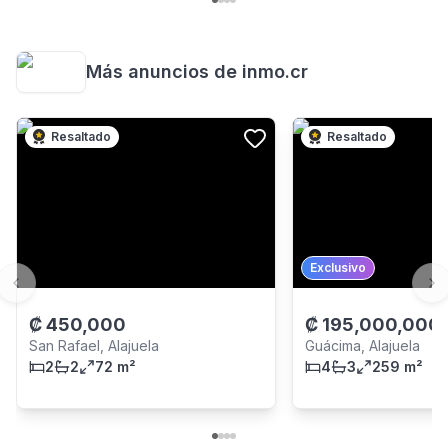
Más anuncios de
inmo.cr
Resaltado
Resaltado
Exclusivo
Previous slide
Ne
₡
450,000
₡
195,000,000
San Rafael, Alajuela
Guácima, Alajuela
2
2
72 m²
4
3
259 m²