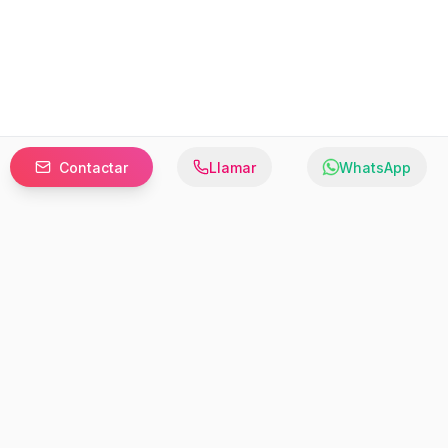
Contactar
Llamar
WhatsApp
Prefer to browse in English? Switch here.
Recursos
Información
Estadísticas de Propiedades
Nosotros
Bluebook
Términos y Servicios
Calculadora de Hipotecas
Políticas de Privacidad
Elige tu país: