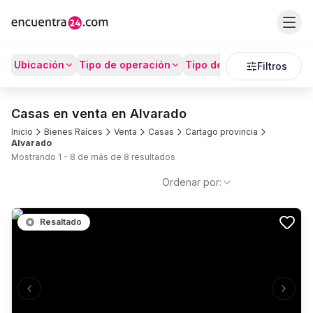
Ubicación
Tipo de operación
Tipo de Propiedad
Prec
Filtros
Casas en venta en Alvarado
Inicio
Bienes Raíces
Venta
Casas
Cartago provincia
Alvarado
Mostrando
1
-
8
de más de
8
resultados
Ordenar por:
Resaltado
Previous slide
Next s