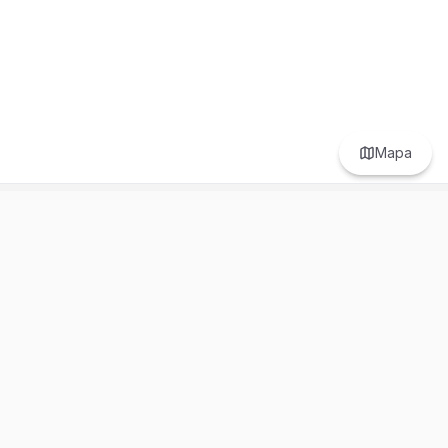
Mapa
Prefer to browse in English? Switch here.
Recursos
Información
Estadísticas de Propiedades
Nosotros
Bluebook
Términos y Servicios
Calculadora de Hipotecas
Políticas de Privacidad
Elige tu país: