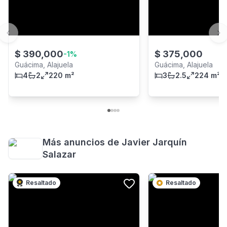
Previous slide
Ne
$
390,000
$
375,000
-
1
%
Guácima, Alajuela
Guácima, Alajuela
4
2
220 m²
3
2.5
224 m²
Más anuncios de
Javier Jarquín
Salazar
Resaltado
Resaltado