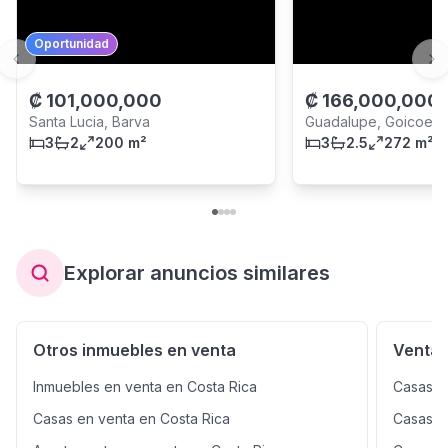
Oportunidad
Previous slide
Ne
₡
101,000,000
₡
166,000,000
Santa Lucia, Barva
Guadalupe, Goicoec
3
2
200 m²
3
2.5
272 m²
Explorar anuncios similares
Otros inmuebles en venta
Venta 
Inmuebles en venta en Costa Rica
Casas e
Casas en venta en Costa Rica
Casas e