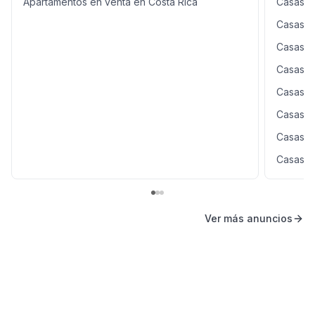
Apartamentos en venta en Costa Rica
Casas e
Casas e
Casas e
Casas e
Casas e
Casas e
Casas e
Casas e
Ver más anuncios