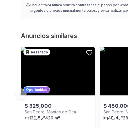
Encuentra24 nunca solicita contraseñas ni pagos por Whats
urgentes o precios inusualmente bajos, y evita realizar pa
Anuncios similares
Resaltado
Oportunidad
Previous slide
$
325,000
$
450,00
San Pedro, Montes de Oca
San Pedro, 
12
5
420 m²
4
4
28