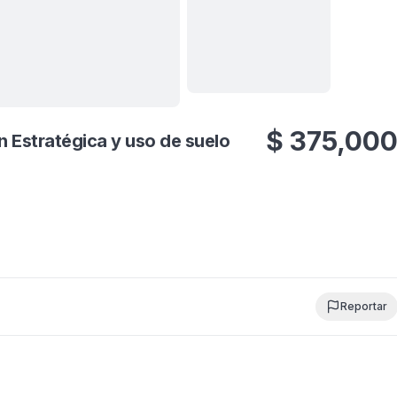
Ver todas
10
fotos
$
375,00
Reportar