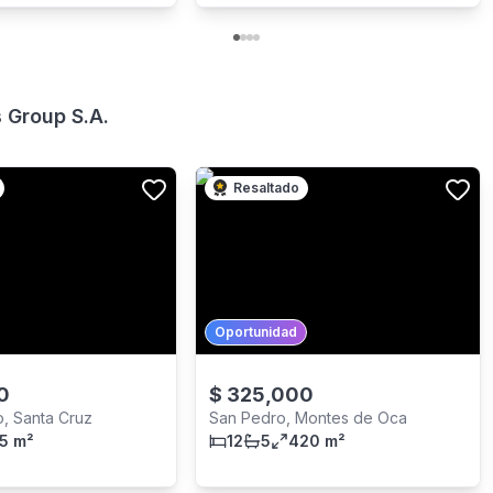
 Group S.A.
Resaltado
Oportunidad
0
$
325,000
o, Santa Cruz
San Pedro, Montes de Oca
5 m²
12
5
420 m²