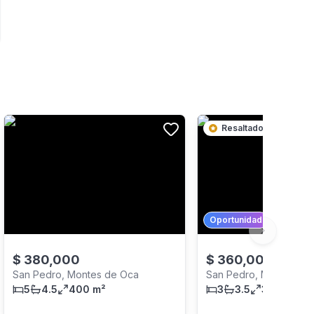
Resaltado
Oportunidad
Next slide
$
380,000
$
360,000
San Pedro, Montes de Oca
San Pedro, Montes de
5
4.5
400 m²
3
3.5
377 m²