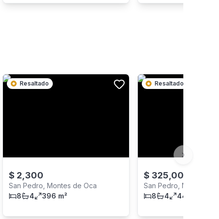
Resaltado
Resaltado
Next slide
$
2,300
$
325,000
San Pedro, Montes de Oca
San Pedro, Montes de
8
4
396 m²
8
4
441 m²