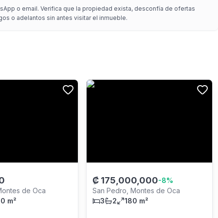
App o email. Verifica que la propiedad exista, desconfía de ofertas
gos o adelantos sin antes visitar el inmueble.
0
₡
175,000,000
-
8
%
Montes de Oca
San Pedro, Montes de Oca
0 m²
3
2
180 m²