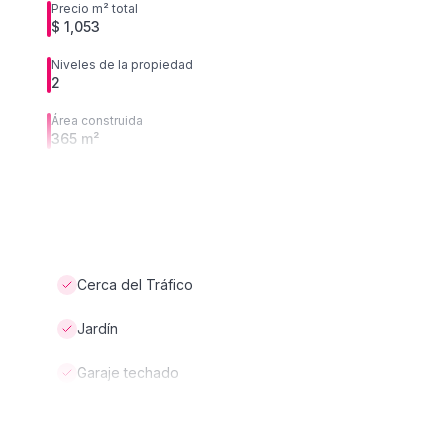
Precio m² total
$ 1,053
Niveles de la propiedad
2
Área construida
365 m²
Cerca del Tráfico
Jardín
Garaje techado