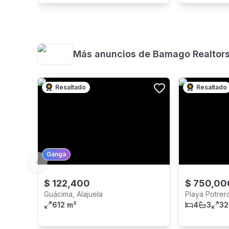
Más anuncios de
Bamago Realtors
Resaltado
Resaltado
Ganga
Previous slide
$
122,400
$
750,00
Guácima, Alajuela
Playa Potrer
612 m²
4
3
32