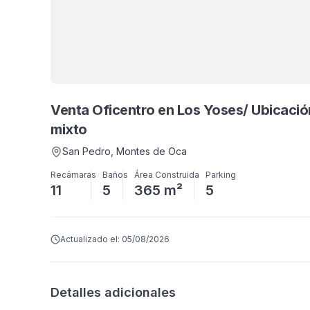
Venta Oficentro en Los Yoses/ Ubicación Estratégica y uso de suelo
mixto
San Pedro
, Montes de Oca
Recámaras
Baños
Área Construida
Parking
11
5
365 m²
5
Actualizado el:
05/08/2026
Detalles adicionales