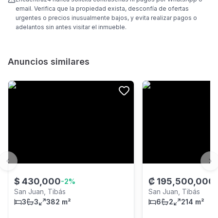
email. Verifica que la propiedad exista, desconfía de ofertas
urgentes o precios inusualmente bajos, y evita realizar pagos o
adelantos sin antes visitar el inmueble.
Anuncios similares
Previous slide
Ne
$
430,000
₡
195,500,000
-
2
%
San Juan, Tibás
San Juan, Tibás
3
3
382 m²
6
2
214 m²