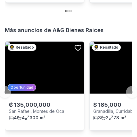
Más anuncios de
A&G Bienes Raices
Resaltado
Resaltado
Oportunidad
Previous slide
Ne
₡
135,000,000
$
185,000
San Rafael, Montes de Oca
Granadilla, Curridabat
4
4
300 m²
3
2
78 m²