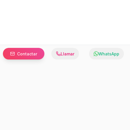
Contactar
Llamar
WhatsApp
Prefer to browse in English? Switch here.
Recursos
Información
Estadísticas de Propiedades
Nosotros
Bluebook
Términos y Servicios
Calculadora de Hipotecas
Políticas de Privacidad
Elige tu país: