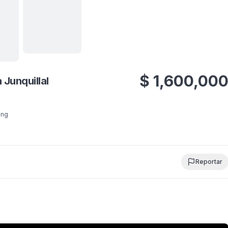
Ver todas
18
fotos
$
1,600,00
 Junquillal
ing
Reportar