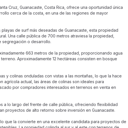
Santa Cruz, Guanacaste, Costa Rica, ofrece una oportunidad única
rollo cerca de la costa, en una de las regiones de mayor
s playas de surf más deseadas de Guanacaste, esta propiedad
ural. Una calle pública de 700 metros atraviesa la propiedad,
e segregación o desarrollo.
aproximadamente 663 metros de la propiedad, proporcionando agua
al terreno. Aproximadamente 12 hectáreas consisten en bosque
s y colinas onduladas con vistas a las montañas, lo que la hace
n agrícola actual, las áreas de colinas son ideales para
uscado por compradores interesados en terrenos en venta en
a lo largo del frente de calle pública, ofreciendo flexibilidad
can proyectos de alto retorno sobre inversión en Guanacaste.
a, lo que la convierte en una excelente candidata para proyectos de
tenibles. La propiedad colinda al sur y al este con terrenos de