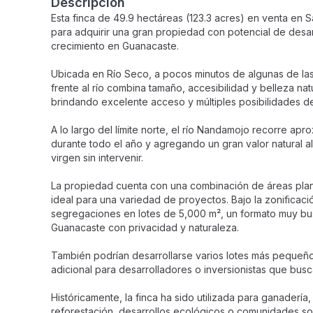
Descripción
Esta finca de 49.9 hectáreas (123.3 acres) en venta en 
para adquirir una gran propiedad con potencial de desar
crecimiento en Guanacaste.
Ubicada en Río Seco, a pocos minutos de algunas de la
frente al río combina tamaño, accesibilidad y belleza nat
brindando excelente acceso y múltiples posibilidades d
A lo largo del límite norte, el río Nandamojo recorre 
durante todo el año y agregando un gran valor natural 
virgen sin intervenir.
La propiedad cuenta con una combinación de áreas plana
ideal para una variedad de proyectos. Bajo la zonificació
segregaciones en lotes de 5,000 m², un formato muy b
Guanacaste con privacidad y naturaleza.
También podrían desarrollarse varios lotes más pequeños 
adicional para desarrolladores o inversionistas que bus
Históricamente, la finca ha sido utilizada para ganaderí
reforestación, desarrollos ecológicos o comunidades sos