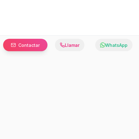
Contactar
Llamar
WhatsApp
Prefer to browse in English? Switch here.
Recursos
Información
Estadísticas de Propiedades
Nosotros
Bluebook
Términos y Servicios
Calculadora de Hipotecas
Políticas de Privacidad
Elige tu país: