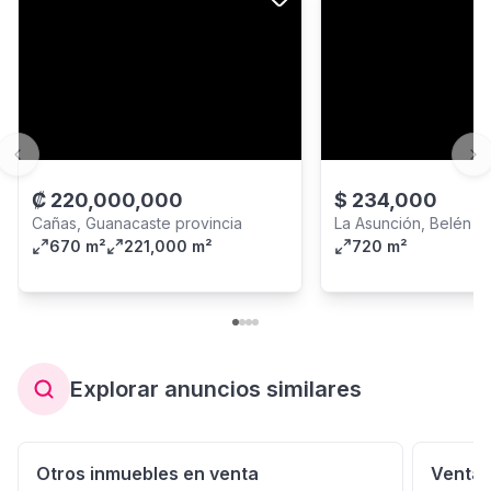
Previous slide
Ne
₡
220,000,000
$
234,000
Cañas, Guanacaste provincia
La Asunción, Belén
670 m²
221,000 m²
720 m²
Explorar anuncios similares
Otros inmuebles en venta
Venta 