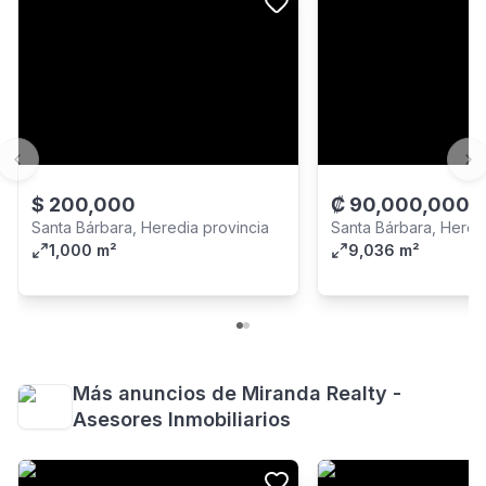
Previous slide
Ne
$
200,000
₡
90,000,000
Santa Bárbara, Heredia provincia
Santa Bárbara, Hered
1,000 m²
9,036 m²
Más anuncios de
Miranda Realty -
Asesores Inmobiliarios