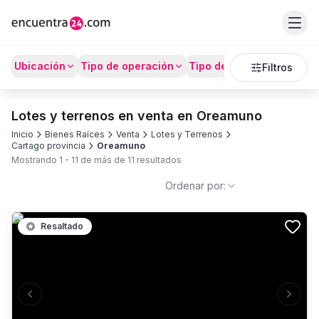
Ubicación
Tipo de operación
Tipo de Propiedad
Prec
Filtros
Lotes y terrenos en venta en Oreamuno
Inicio
Bienes Raíces
Venta
Lotes y Terrenos
Cartago provincia
Oreamuno
Mostrando
1
-
11
de más de
11
resultados
Ordenar por:
Resaltado
Previous slide
Next s