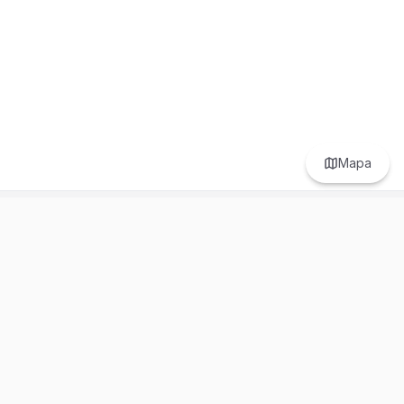
Mapa
Prefer to browse in English? Switch here.
Recursos
Información
Estadísticas de Propiedades
Nosotros
Bluebook
Términos y Servicios
Calculadora de Hipotecas
Políticas de Privacidad
Elige tu país: