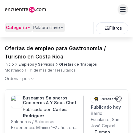
Categoría
Palabra clave
Filtros
Ofertas de empleo para Gastronomía /
Turismo en Costa Rica
Inicio
Empleos y Servicios
Ofertas de Trabajos
Mostrando
1
-
11
de más de
11
resultados
Ordenar por:
Buscamos Saloneros,
Resaltado
Cocineros A Y Sous Chef
Publicado
hoy
Publicado por:
Carlos
Barrio
Rodríguez
Escalante, San
Saloneros / Saloneras
José Capital
Experiencia: Mínimo 1–2 años en
Tiempo