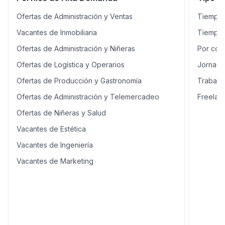
Ayudar en la cocina cuando sea
Ofertas de Administración y Ventas
Tiempo 
necesario - Debe tener
certificado de manipulación de
Vacantes de Inmobiliaria
Tiempo 
alimentos y carnet al día
Ofertas de Administración y Niñeras
Por con
Ofertas de Logística y Operarios
Jornada
Ofertas de Producción y Gastronomía
Trabajo
Ofertas de Administración y Telemercadeo
Freelan
Ofertas de Niñeras y Salud
Vacantes de Estética
Vacantes de Ingeniería
Vacantes de Marketing