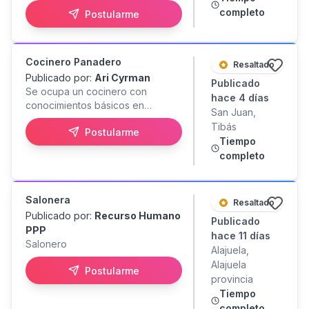
restaurantes de alto volumen o
completo
Postularme
propuesta gastronómica. Perfil:
Don de servicio, proactividad,
dinamismo y carisma. Buena
presentación personal y
Cocinero Panadero
Resaltado
excelente comunicación verbal.
Publicado por:
Ari Cyrman
Publicado
Inglés: Intermedio (deseable/plus
Se ocupa un cocinero con
en zonas de alto flujo).
hace 4 días
conocimientos básicos en
Indispensable: Carnet de
San Juan,
panadería. Las funciones van
manipulación de alimentos al día.
Tibás
Postularme
desde mesa fría, parrilla,
Cocineros A Experiencia: 2+ años
Tiempo
freidores, elaboraciones de
en cocina caliente, estaciones de
completo
panes.
producción y emplatado técnico.
Perfil: Agilidad, trabajo bajo
presión, rigor en estándares de
Salonera
Resaltado
higiene, orden y receta.
Publicado por:
Recurso Humano
Publicado
(Experiencia en cocina asiática o
PPP
maridaje craft es un plus).
hace 11 días
Salonero
Indispensable: Carnet de
Alajuela,
manipulación de alimentos al día.
Alajuela
Postularme
Sous Chef Experiencia: 2+ años
provincia
en posiciones de liderazgo en
Tiempo
cocina, manejo de brigade,
completo