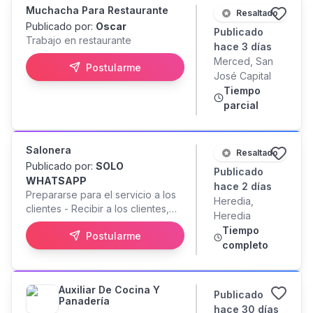
cuando se hace producción.
Muchacha Para Restaurante
Resaltado
Publicado por:
Oscar
Publicado
Trabajo en restaurante
hace 3 días
Merced, San
Postularme
José Capital
Tiempo
parcial
Salonera
Resaltado
Publicado por:
SOLO
Publicado
WHATSAPP
hace 2 días
Prepararse para el servicio a los
Heredia,
clientes - Recibir a los clientes,
Heredia
dar la bienvenida y ubicar a los
Tiempo
Postularme
clientes - Debe tener limpias y
completo
listas las mesas - Tomar ó
Prepararse para el servicio a los
clientes - Recibir a los clientes,
Auxiliar De Cocina Y
dar la bienvenida y ubicar a los
Publicado
Panadería
clientes - Debe tener limpias y
hace 30 días