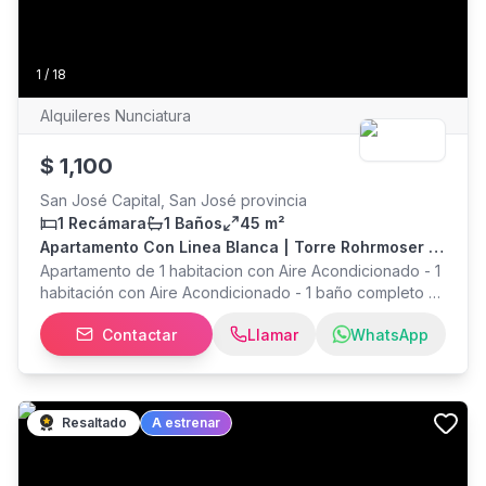
1
/
18
Alquileres Nunciatura
$
1,100
San José Capital, San José provincia
1 Recámara
1 Baños
45 m²
Apartamento Con Linea Blanca | Torre Rohrmoser |
Ac
Apartamento de 1 habitacion con Aire Acondicionado - 1
habitación con Aire Acondicionado - 1 baño completo - 1
parqueo bajo techo. - 1 balcón. La zona es una de las
Contactar
Llamar
WhatsApp
más exclusivas, caminables y cotizadas del oeste de la
ciudad. Desde el apartamento puedes disfrutar de
caminatas diarias por los parques, salir a correr o
simplemente relajarte en áreas verdes. Amenidades: -
Casa club / salón social. - Gimnasio equipado. -
Resaltado
A estrenar
Seguridad y vigilancia 24 horas. - Sala de reuniones -
Sala de fiestas Vistas panorámicas hacia la ciudad y