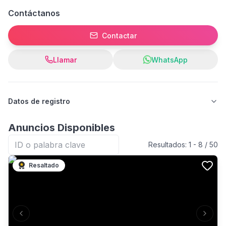
Contáctanos
Contactar
Llamar
WhatsApp
Datos de registro
Anuncios Disponibles
Resultados:
1
-
8
/
50
Resaltado
Previous slide
Next s