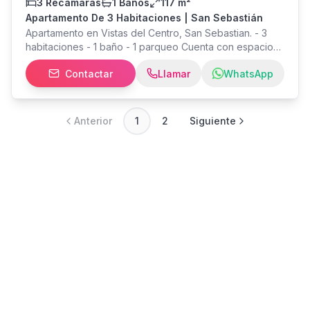
3 Recámaras
1 Baños
117 m²
Apartamento De 3 Habitaciones | San Sebastián
Apartamento en Vistas del Centro, San Sebastian. - 3
habitaciones - 1 baño - 1 parqueo Cuenta con espacio
de sala, comedor, área de lavandería y 3 cuartos. El
Contactar
Llamar
WhatsApp
condominio ofrece area de bbq, salón multiusos, oficial
del seguridad 24-7, CCTV, elevador. Condominio Vista
del Centro, San Sebastian a tan solo unos minutos de
Walmart, con una excelente ubicación cerca de la
Anterior
1
2
Siguiente
principales vías que llevan a San Jose centro, Escazú,
San Pedro. rodeado de sitios de interés, centros
comerciales , muy accesible a transporte publico.