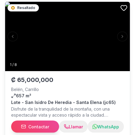
Resaltado
Previous slide
Next s
1
/
8
₡
65,000,000
Belén, Carrillo
657 m²
Lote - San Isidro De Heredia - Santa Elena (jc65)
Disfrute de la tranquilidad de la montaña, con una
espectacular vista y acceso rápido a la ciudad.
Excelente opción para construir la casa de sus sueños.
Contactar
Llamar
WhatsApp
• Precio: (Financiamiento bancario disponible). • Área
de Lote: 657,77 m² de terreno. • Totalmente plano. •