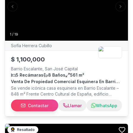
Previous slide
Next s
1
/
19
Sofía Herrera Cubillo
$
1,100,000
Barrio Escalante, San José Capital
5 Recámaras
8 Baños
561 m²
Venta De Propiedad Comercial Esquinera En Barrio
Escalante – 848 M² - Dos Frentes A Calle Pública
Se vende icónica casa esquinera en Barrio Escalante –
848 m² Frente Centro Cultural de España, edificio
DOMA. Propiedad comercial ubicada en el corazón de
Contactar
Llamar
WhatsApp
Barrio Escalante, una de las zonas gastronómicas y
culturales más dinámicas de San José. El inmueble se
encuentra frente al Centro Cultural de España y a pocos
pasos del Parque Francia, rodeado de restaurantes,
cafés, galerías y comercios que han consolidado a
Resaltado