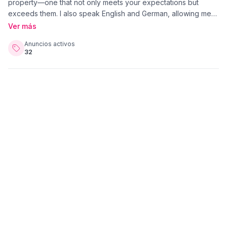
property—one that not only meets your expectations but
exceeds them. I also speak English and German, allowing me
to provide you with a more personalized and seamless
Ver más
service. I look forward to speaking with you. Let’s set up a
Anuncios activos
meeting!
32