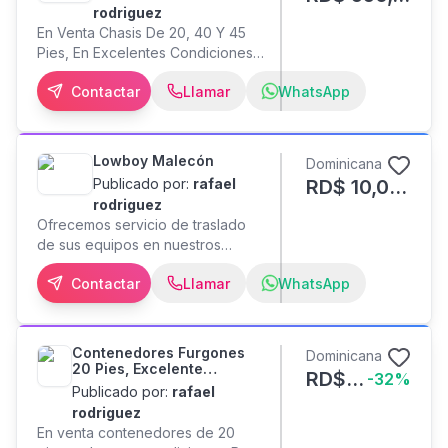
Whatsapp 24/7 Local
PARQUEOS NOTA: COBRAMOS
rodriguez
APARTE 5,000 PESOS DE
En Venta Chasis De 20, 40 Y 45
DEPOSITO REEMBOLSABLE EN
Pies, En Excelentes Condiciones.
DICIEMBRE SUBE EL COSTO DE
Para Mayor Información Llámame
Contactar
Llamar
WhatsApp
3,000 PESOS MAS
Lowboy Malecón
Dominicana
Publicado por:
rafael
RD$
10,000
rodriguez
Ofrecemos servicio de traslado
de sus equipos en nuestros
remolques de plataforma baja o
Contactar
Llamar
WhatsApp
Lowboy. Con una capacidad de
Carga que soportan desde 10
toneladas hasta 100 toneladas,
Para mayor seguridad de su
Contenedores Furgones
Dominicana
carga colocamos cadenas de alta
20 Pies, Excelente
RD$
115,000
-
32
%
resistencia, Llámenos y cotice su
Condiciones
Publicado por:
rafael
equipo según el trabajo, tenemos
rodriguez
los equipos adecuados a su
En venta contenedores de 20
necesidad.