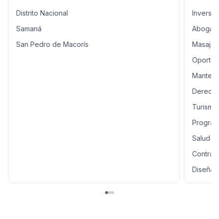
Distrito Nacional
Inversi
Samaná
Abogad
San Pedro de Macorís
Masajes 
Oportun
Manteni
Derecho
Turismo
Program
Salud
Contrati
Diseñad