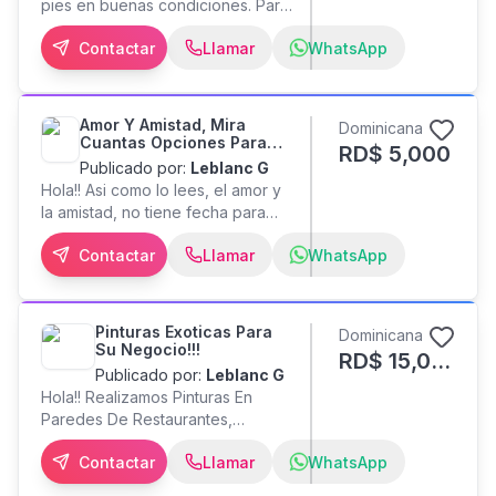
pies en buenas condiciones. Para
mayor información llámame.
Contactar
Llamar
WhatsApp
Transporte y Grúa disponible.
#furgones #contenedores
Amor Y Amistad, Mira
Dominicana
Cuantas Opciones Para
RD$
5,000
Regalar!!
Publicado por:
Leblanc G
Hola!! Asi como lo lees, el amor y
la amistad, no tiene fecha para
regalar!! No tiene que ser el dia
Contactar
Llamar
WhatsApp
del amor para regalar o
sorprender!! Regalale un retrato
pintado al oleo o al carboncillo!
Sorprendela con una melodia con
Pinturas Exoticas Para
Dominicana
violines ( Tenemos los violinistas)
Su Negocio!!!
RD$
15,000
Renta tu jeepeta y dale su
Publicado por:
Leblanc G
paseito! ( Alquileres de jeepetas y
Hola!! Realizamos Pinturas En
carros) Rentalo o reservalo ya
Paredes De Restaurantes,
desde cualquier lugar!! Llevatela
Hoteles Y Negocios En Todo El
de find e semana!! ( Villas en
Contactar
Llamar
WhatsApp
Pais!! Deje En Nuestras Manos Ese
alquiler en la playa) Regalale su
Toque Exotico Que Le Falta A Su