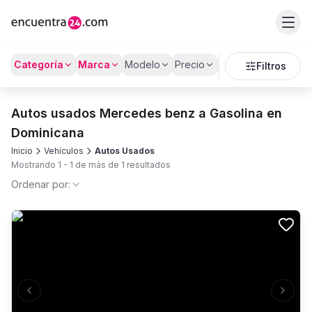
Categoría
Marca
Modelo
Precio
Kilómetros
Filtros
Autos usados Mercedes benz a Gasolina en
Dominicana
Inicio
Vehículos
Autos Usados
Mostrando
1
-
1
de más de
1
resultados
Ordenar por:
Previous slide
Next s