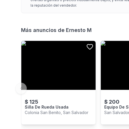
la reputación del vendedor.
Más anuncios de
Ernesto M
Previous slide
$
125
$
200
Silla De Rueda Usada
Colonia San Benito, San Salvador
San Salvador