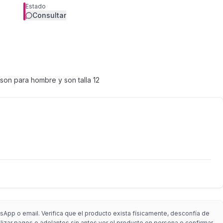
Estado
Consultar
,son para hombre y son talla 12
sApp o email. Verifica que el producto exista físicamente, desconfía de
alizar pagos o adelantos sin antes ver el producto en persona o confirmar