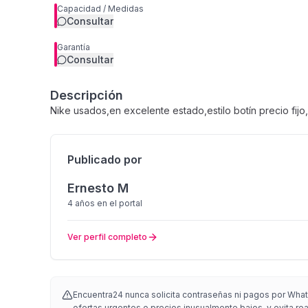
Capacidad / Medidas
Consultar
Garantía
Consultar
Descripción
Nike usados,en excelente estado,estilo botín precio fijo
Publicado por
Ernesto M
4 años
en el portal
Ver perfil completo
Encuentra24 nunca solicita contraseñas ni pagos por What
ofertas urgentes o precios inusualmente bajos, y evita re