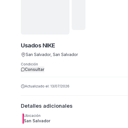
Ver
todas
Usados NIKE
6
fotos
San Salvador
, San Salvador
Condición
Consultar
Actualizado el:
13/07/2026
Detalles adicionales
Ubicación
San Salvador