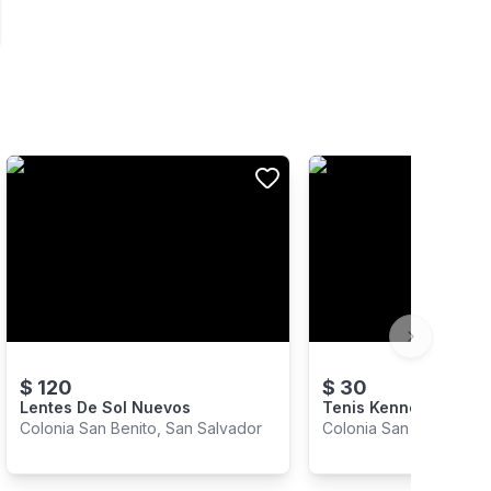
Next slide
$
120
$
30
Lentes De Sol Nuevos
Tenis Kennett Cole
Colonia San Benito, San Salvador
Colonia San Benito, Sa