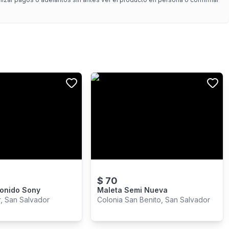
$
70
Equipo De Sonido Sony
Maleta Semi Nueva
, San Salvador
Colonia San Benito, San Salvador