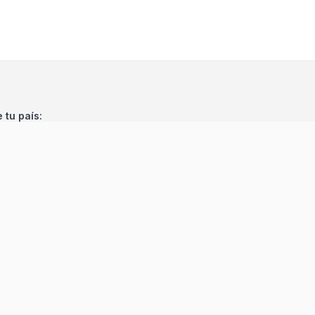
e tu país:
©
2026
Encuentra 24
. Todos los derechos reservados.