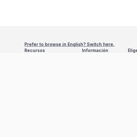
Prefer to browse in English? Switch here.
Recursos
Información
Elig
Estadísticas de Propiedades
Nosotros
Bluebook
Términos y Servicios
Calculadora de Hipotecas
Políticas de Privacidad