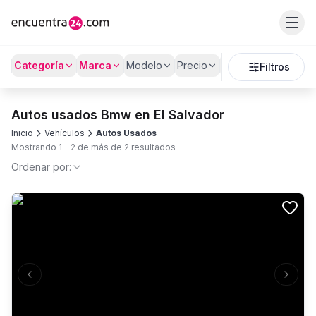
Categoría
Marca
Modelo
Precio
Kilómetros
Filtros
Autos usados Bmw en El Salvador
Inicio
Vehículos
Autos Usados
Mostrando
1
-
2
de más de
2
resultados
Ordenar por:
Previous slide
Next s