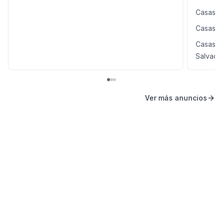
Casas en
Casas e
Casas en
Salvado
Ver más anuncios