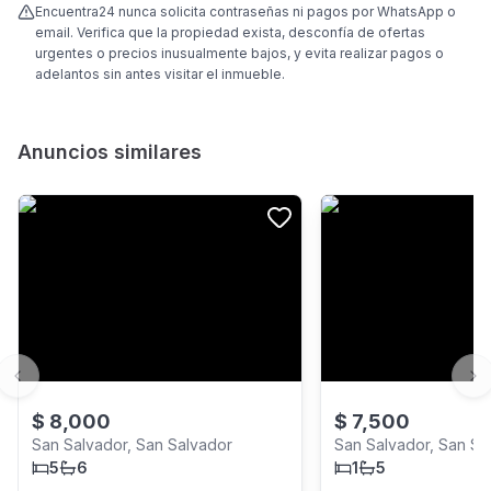
Encuentra24 nunca solicita contraseñas ni pagos por WhatsApp o
email. Verifica que la propiedad exista, desconfía de ofertas
urgentes o precios inusualmente bajos, y evita realizar pagos o
adelantos sin antes visitar el inmueble.
Anuncios similares
Previous slide
Ne
$
8,000
$
7,500
San Salvador, San Salvador
San Salvador, San Sa
5
6
1
5