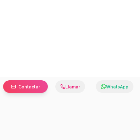
Contactar
Llamar
WhatsApp
Prefer to browse in English? Switch here.
Recursos
Información
Estadísticas de Propiedades
Nosotros
Bluebook
Términos y Servicios