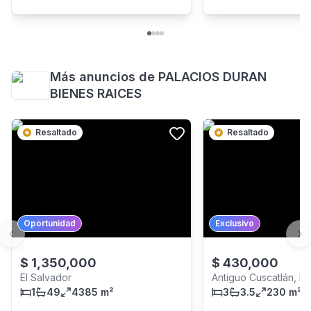
Más anuncios de
PALACIOS DURAN
BIENES RAICES
Resaltado
Resaltado
Oportunidad
Exclusivo
Previous slide
Ne
$
1,350,000
$
430,000
El Salvador
Antiguo Cuscatlán, La
1
49
4385 m²
3
3.5
230 m²