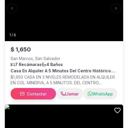
bienvenida. Consulta más información y requisitos Tel.
Previous slide
Next s
Bienes Raices S.A. de C.V. Empresa miembro de la
Camara Salvadoreña de Bienes Raices Código 0564
1
/
6
$
1,650
San Marcos, San Salvador
7 Recámaras
4 Baños
Casa En Alquiler A 5 Minutos Del Centro Histórico
San Jacinto
$1,650 CASA EN 3 NIVELES REMODELADA EN ALQUILER
EN COL. MINERVA, A 5 MINUTOS. DEL CENTRO
HISTÓRICO SAN JACINTO 300 m² 7 Habitaciones 4
Contactar
Llamar
WhatsApp
Baños Cocina moderna equipada Amplia Terraza 3
Parqueos $1,650 INFORMACIÓN