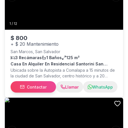
Con: Elizabeth Lara
1
/
12
$
800
+
$ 20 Mantenimiento
San Marcos, San Salvador
3 Recámaras
1 Baños
125 m²
Casa En Alquiler En Residencial Santorini San
Marcos
Ubicada sobre la Autopista a Comalapa a 15 minutos de
la ciudad de San Salvador, centro histórico y a 20
minutos del Aeropuerto, una zona muy céntrica y
Contactar
Llamar
WhatsApp
accesible para cualquier destino. PRECIO DE ALQUILER
$800.00 • Casa de 1 nivel • Estacionamiento para 1
vehículo y espacio al frente • 3 habitaciones • 1 baño
compartido • Cisterna con sistema de bombeo • Patio
abierto • Aire acondicionado en las 3 habitaciones •
Sala, comedor y cocina independiente • Tu mascota es
bienvenida.