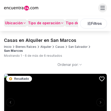
Ubicación
Tipo de operación
Tipo de Propiedad
Prec
Filtros
Casas en Alquiler en San Marcos
Inicio
Bienes Raíces
Alquiler
Casas
San Salvador
San Marcos
Mostrando
1
-
6
de más de
6
resultados
Ordenar por:
Resaltado
Previous slide
Next s