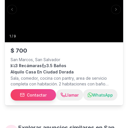
Previous slide
Next s
1
/
9
$
700
San Marcos, San Salvador
3 Recámaras
3.5 Baños
Alquilo Casa En Ciudad Dorada
Sala, comedor, cocina con pantry, area de servicio
completa con habitación. 2 habitaciones con baño
compartido. Habitación principal con baño, aire
Contactar
Llamar
WhatsApp
acondicionado y walkin closet. Area social con piscina y
areas deportivas y gimnasio.
Explorar anuncios similares en San