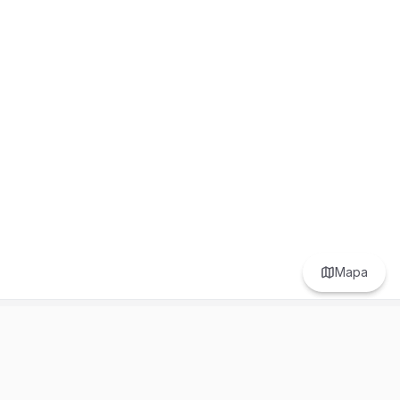
Mapa
Prefer to browse in English? Switch here.
Recursos
Información
Estadísticas de Propiedades
Nosotros