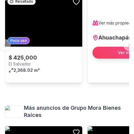
Resaltado
Ver más
propied
Ahuachapán
Poco uso
Previous slide
Ne
Ver má
$
425,000
El Salvador
2,368.02 m²
Más anuncios de
Grupo Mora Bienes
Raíces