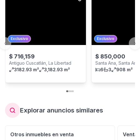
Exclusivo
Exclusivo
Previous slide
Ne
$
716,159
$
850,000
Antiguo Cuscatlán, La Libertad
Santa Ana, Santa Ana
3182.93 m²
3,182.93 m²
6
3
908 m²
Explorar anuncios similares
Otros inmuebles en venta
Venta 