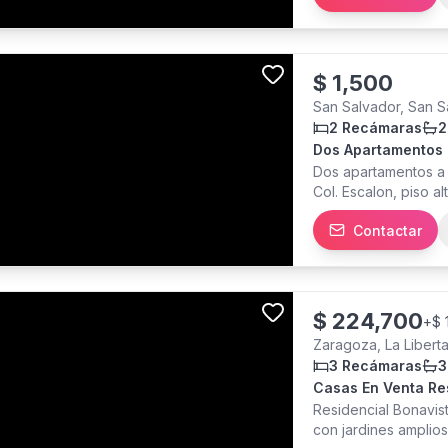
negoc ya con manten
$
1,500
San Salvador, San S
2 Recámaras
2
Dos Apartamentos E
Dos apartamentos a e
Col. Escalon, piso a
baños, baño social 
Contactar
rooftop, gym, salón 
incluido $1500.
$
224,700
+
$ 
Zaragoza, La Libert
3 Recámaras
3
Casa
Residencial Bonavis
con jardines amplios.