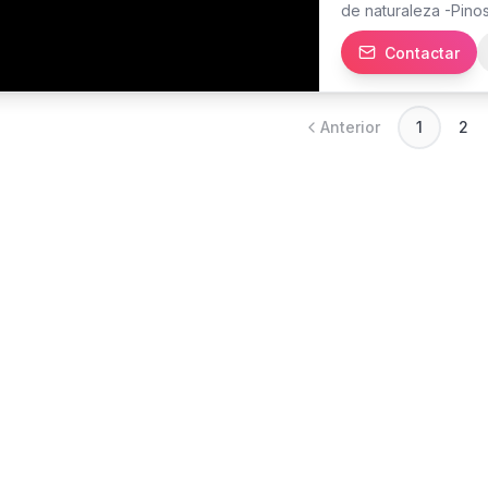
de naturaleza -Pinos
EXTENSIÑON 1.5 man
Contactar
Contáctanos al
Anterior
1
2