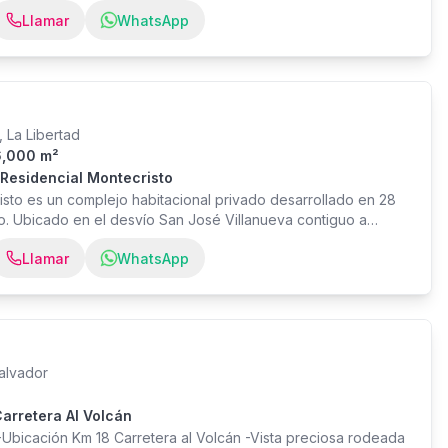
 verdes para relajarte y reconectarte. -Salón de usos
Llamar
WhatsApp
raciones. -Área de juegos infantiles. -Ambientes abiertos y
S -Piscina rodeada de naturaleza. -Gimnasio al aire libre. -
scotas.
 La Libertad
6,000 m²
 Residencial Montecristo
isto es un complejo habitacional privado desarrollado en 28
. Ubicado en el desvío San José Villanueva contiguo a
nto. Venta de 332 terrenos habitacionales, Urbanizados y con
Llamar
WhatsApp
s en el cual el cliente podrá desarrollar la casa de sus
ICAS - Complejo Privado (perímetro cerrado) - 131
ntes - Terrenos con topografía plana y semi-plana -
o - 95% de los lotes tienen orientación Norte-Sur - Régimen
trol de Acceso - Seguridad 24/7 a través de video-vigilancia
, 000.00 Contáctanos al
alvador
arretera Al Volcán
bicación Km 18 Carretera al Volcán -Vista preciosa rodeada