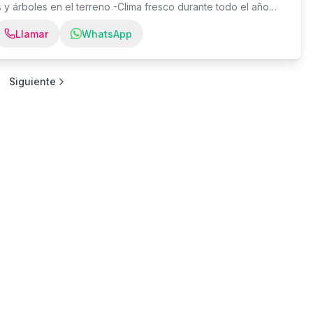
 y árboles en el terreno -Clima fresco durante todo el año
zanas PRECIO $20 por vara cuadrada (negociables)
Llamar
WhatsApp
Siguiente