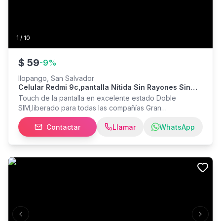
1
/
10
$
59
-
9
%
Ilopango, San Salvador
Celular Redmi 9c,pantalla Nítida Sin Rayones Sin
Quebraduras,64 Gb Memoria Interna
Touch de la pantalla en excelente estado Doble
SIM,liberado para todas las compañías Gran
almacenamiento de 64 GB de memoria interna,lector de
Contactar
Llamar
WhatsApp
huellas,pantalla 6.53 pulgadas Bateria de 5000 mAh en
perfecto estado Todo funcionando al 100% Vendo
solamente el celular, puede probarlo sin compromiso
Entrego sábados y domingos
Previous slide
Next s