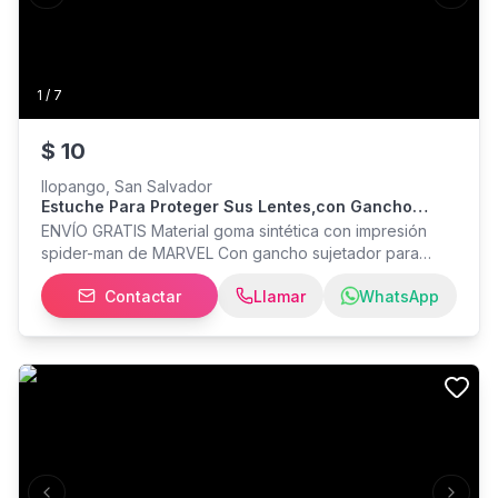
Previous slide
Next s
1
/
7
$
10
Ilopango, San Salvador
Estuche Para Proteger Sus Lentes,con Gancho
Sujetador
ENVÍO GRATIS Material goma sintética con impresión
spider-man de MARVEL Con gancho sujetador para
engancharlo y evitar perder sus lentes Solamente
Contactar
Llamar
WhatsApp
entrego sábados y domingos en San Salvador