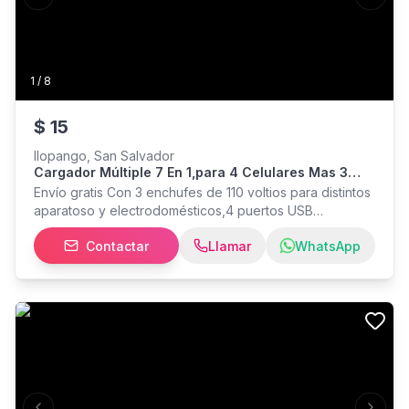
Previous slide
Next s
1
/
8
$
15
Ilopango, San Salvador
Cargador Múltiple 7 En 1,para 4 Celulares Mas 3
Tomacorrientes , Envío Gratis
Envío gratis Con 3 enchufes de 110 voltios para distintos
aparatoso y electrodomésticos,4 puertos USB
(incluyendo 1 puerto USB-C) para cargar celulares,
Contactar
Llamar
WhatsApp
audífonos, bocinas,etc Sin necesidad de cordón, con
protector de sobrecargas eléctricas Entrego en San
Salvador y alrededores, sábados y domingos