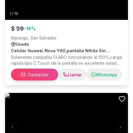
1
/
10
$
59
-
14
%
Ilopango, San Salvador
Usado
Celular Huawei Nova Y60,pantalla Nítida Sin
Rayones Sin Quebraduras,64 Gb Memoria Interna
Solamente compañía CLARO funcionando al 100%,carga
rápida tipo C Touch de la pantalla en excelente estado
Es de una SIM,64 GB de memoria interna Pantalla 6.6
Contactar
Llamar
WhatsApp
pulgadas, lector de huellas Vendo solamente el celular,
puede probarlo sin compromiso Entrego sábados y
domingos en San salvador
Previous slide
Next s