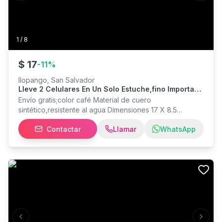
1
/
8
$
17
-
11
%
Ilopango, San Salvador
Lleve 2 Celulares En Un Solo Estuche,fino Importado
Con Práctico Cierre Magnético (iman)
Envío gratis;color café Material de cuero
sintético,resistente al agua Dimensiones 17 X 8.5
centímetros Medida universal se adapta al tamaño de
Contactar
Llamar
WhatsApp
los celulares de moda Depósitos para billetes y tarjetas
Solamente entrego sábados y domingos en San
salvador y alrededores
Previous slide
Next s