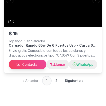
Previous slide
Next s
1
/
10
$
15
Ilopango, San Salvador
Cargador Rápido 65w De 6 Puertos Usb – Carga 6
Celulares Al Mismo Tiempo ,envío Gratis
Envío gratis Compatible con todos los celulares y
dispositivos electrónicos tipo "C",65W Con 3 puertos
USB + 3 puertos USB tipo C 6 en 1,puede cargar 6
Contactar
Llamar
WhatsApp
dispositivos simultáneamente ahorrando más espacio
Entrego sábados y domingos en San salvador y
alrededores
Anterior
1
2
Siguiente