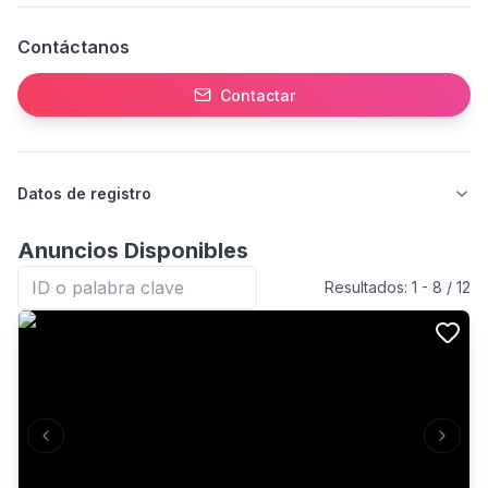
Contáctanos
Contactar
Datos de registro
Anuncios Disponibles
Resultados:
1
-
8
/
12
Previous slide
Next s