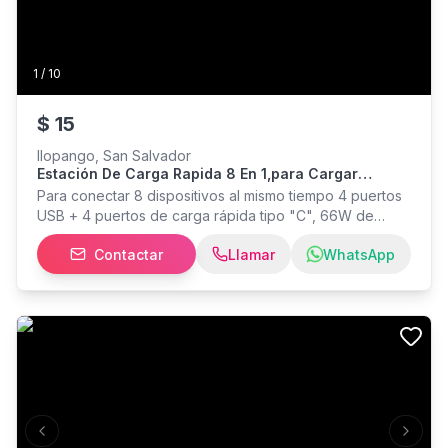
1
/
10
$
15
Ilopango, San Salvador
Estación De Carga Rapida 8 En 1,para Cargar
Celulares Y Otros,envío Gratis
Para conectar 8 dispositivos al mismo tiempo 4 puertos
USB + 4 puertos de carga rápida tipo "C", 66W de
potencia Con soporte para cargar celulares Soporta
Contactar
Llamar
WhatsApp
salida tipo C para carga rápida Se conecta a regletas
USB,cubos y cargadores de celulares Entrego sábados
y domingos en San salvador y alrededores
Previous slide
Next s