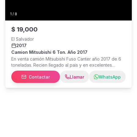
1
/
8
$
19,000
El Salvador
2017
Camion Mitsubishi 6 Ton. Año 2017
En venta camión Mitsubishi Fuso Canter año 2017 de 6
toneladas. Recien llegado al pais y en excelentes
condiciones de operación. Automático con bajo millaje y
Contactar
Llamar
WhatsApp
full extras: aire acondicionado al 100%, sonido original
de fábrica, vidrios eléctricos; bien enllantado y sin
dellates estéticos. Pregunte sin compromiso, al
whatsapp 75 -diez- seis ocho - 51. El camión se puede
ver en Chalatenango.