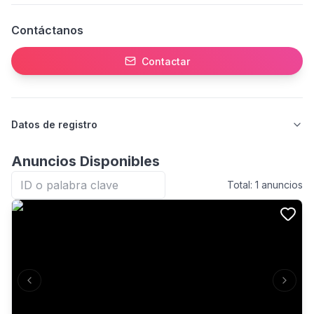
Contáctanos
Contactar
Datos de registro
Anuncios Disponibles
Total:
1
anuncios
Previous slide
Next s