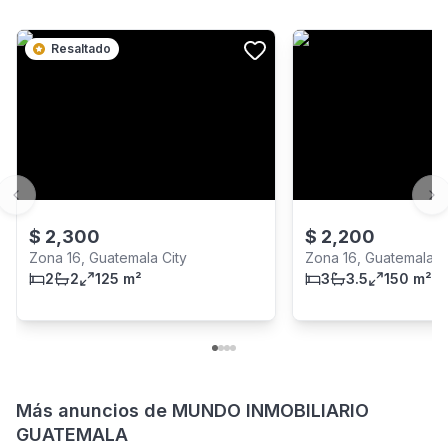
Resaltado
Previous slide
Ne
$
2,300
$
2,200
Zona 16, Guatemala City
Zona 16, Guatemala C
2
2
125 m²
3
3.5
150 m²
Más anuncios de
MUNDO INMOBILIARIO
GUATEMALA