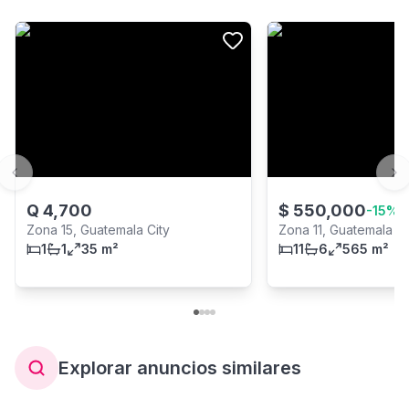
Previous slide
Ne
Q
4,700
$
550,000
-
15
%
Zona 15, Guatemala City
Zona 11, Guatemala Ci
1
1
35 m²
11
6
565 m²
Explorar anuncios similares