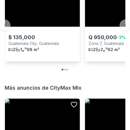
Previous slide
Ne
$
135,000
Q
950,000
-
3
%
Guatemala City, Guatemala
Zona 7, Guatemala Ci
2
1
98 m²
2
2
62 m²
Más anuncios de
CityMax Mix