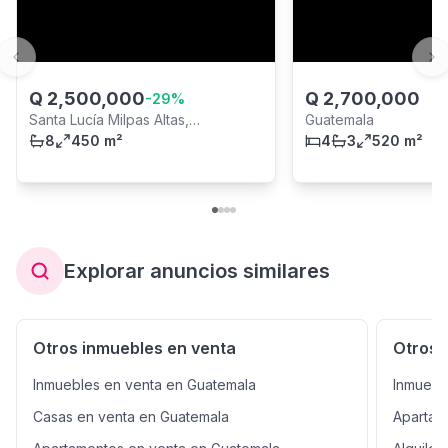
Previous slide
Ne
Q
2,500,000
Q
2,700,000
-
29
%
Santa Lucía Milpas Altas,
Guatemala
Sacatepéquez
8
450 m²
4
3
520 m²
Explorar anuncios similares
Otros inmuebles en venta
Otros 
Inmuebles en venta en Guatemala
Inmuebl
Casas en venta en Guatemala
Apartam