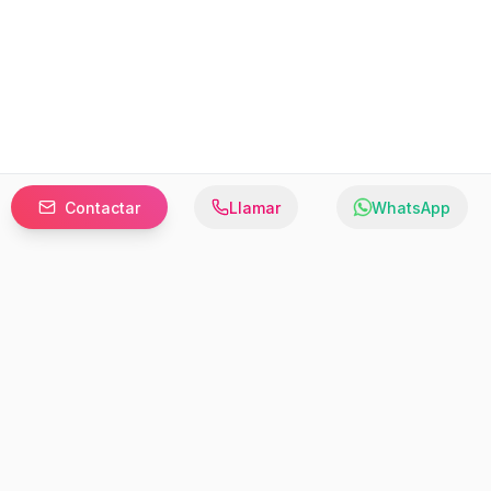
Contactar
Llamar
WhatsApp
Prefer to browse in English? Switch here.
Recursos
Información
Estadísticas de Propiedades
Nosotros
Bluebook
Términos y Servicios
Calculadora de Hipotecas
Políticas de Privacidad
Elige tu país: