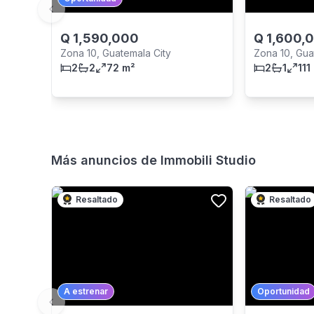
Previous slide
Q
1,590,000
Q
1,600,
Zona 10, Guatemala City
Zona 10, Gua
2
2
72 m²
2
1
111
Más anuncios de
Immobili Studio
Resaltado
Resaltado
A estrenar
Oportunidad
Previous slide