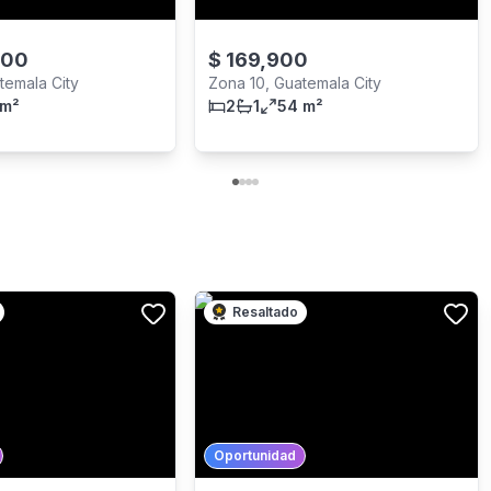
000
$
169,900
temala City
Zona 10, Guatemala City
 m²
2
1
54 m²
Resaltado
Oportunidad