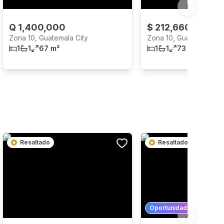
Next slide
Q
1,400,000
$
212,660
Zona 10, Guatemala City
Zona 10, Guatemala Cit
1
1
67 m²
1
1
73 m²
Resaltado
Resaltado
Oportunidad
Next slide