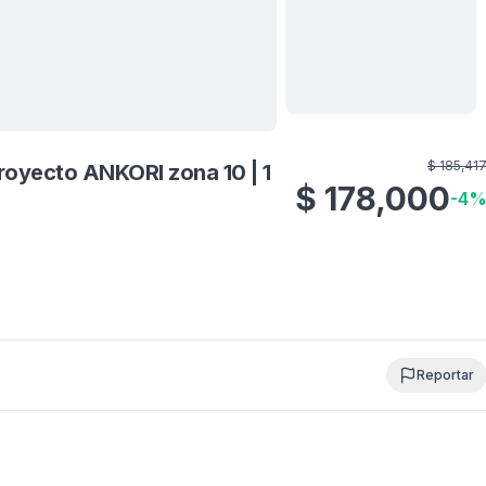
Ver todas
10
fotos
$
185,41
yecto ANKORI zona 10 | 1
$
178,000
-
4
Reportar