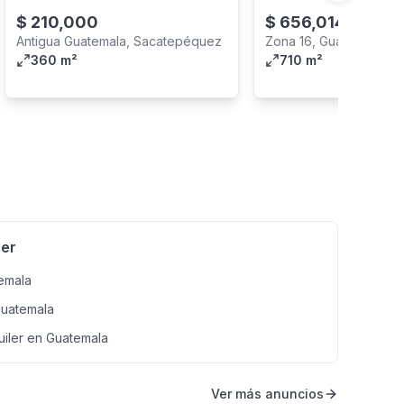
$
210,000
$
656,014
Antigua Guatemala, Sacatepéquez
Zona 16, Guatemala Cit
360 m²
710 m²
ler
temala
Guatemala
uiler en Guatemala
Ver más anuncios