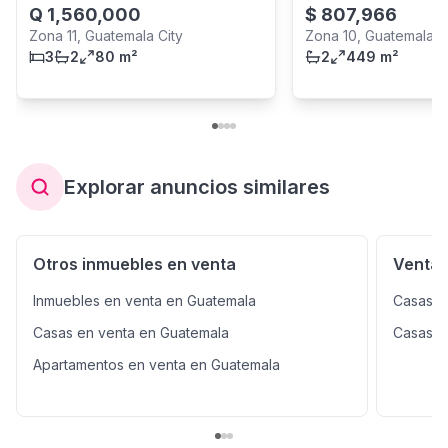
Q
1,560,000
$
807,966
Zona 11, Guatemala City
Zona 10, Guatemala C
3
2
80 m²
2
449 m²
Explorar anuncios similares
Otros inmuebles en venta
Venta 
Inmuebles en venta en Guatemala
Casas e
Casas en venta en Guatemala
Casas e
Apartamentos en venta en Guatemala