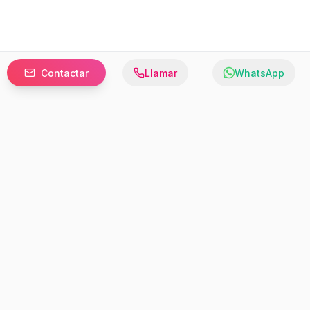
Contactar
Llamar
WhatsApp
Prefer to browse in English? Switch here.
Recursos
Información
Estadísticas de Propiedades
Nosotros
Bluebook
Términos y Servicios
Calculadora de Hipotecas
Políticas de Privacidad
Elige tu país: