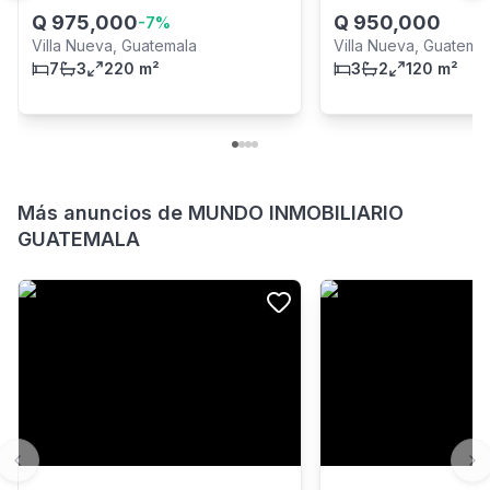
Q
975,000
Q
950,000
-
7
%
Villa Nueva, Guatemala
Villa Nueva, Guatema
7
3
220 m²
3
2
120 m²
Más anuncios de
MUNDO INMOBILIARIO
GUATEMALA
Previous slide
Ne