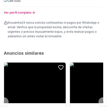
Ver perfil completo
Encuentra24 nunca solicita contraseñas ni pagos por WhatsApp o
email. Verifica que la propiedad exista, desconfía de ofertas
urgentes o precios inusualmente bajos, y evita realizar pagos o
adelantos sin antes visitar el inmueble.
Anuncios similares
Previous slide
Ne