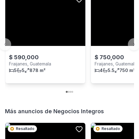
Previous slide
Ne
$
590,000
$
750,000
Fraijanes, Guatemala
Fraijanes, Guatemala
5
5
878 m²
4
5.5
750 m²
Más anuncios de
Negocios Integros
Resaltado
Resaltado