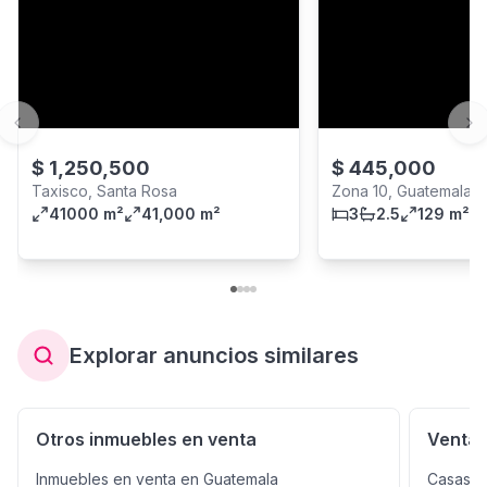
Previous slide
Ne
$
1,250,500
$
445,000
Taxisco, Santa Rosa
Zona 10, Guatemala C
41000 m²
41,000 m²
3
2.5
129 m²
Explorar anuncios similares
Otros inmuebles en venta
Venta 
Inmuebles en venta en Guatemala
Casas e