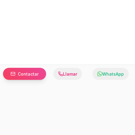
Contactar
Llamar
WhatsApp
Prefer to browse in English? Switch here.
Recursos
Información
Estadísticas de Propiedades
Nosotros
Bluebook
Términos y Servicios
Calculadora de Hipotecas
Políticas de Privacidad