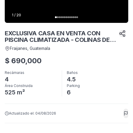
1
/
20
EXCLUSIVA CASA EN VENTA CON
PISCINA CLIMATIZADA - COLINAS DE
CASTEL
Fraijanes
, Guatemala
$
690,000
Recámaras
Baños
4
4.5
Área Construida
Parking
525 m²
6
Actualizado el:
04/08/2026