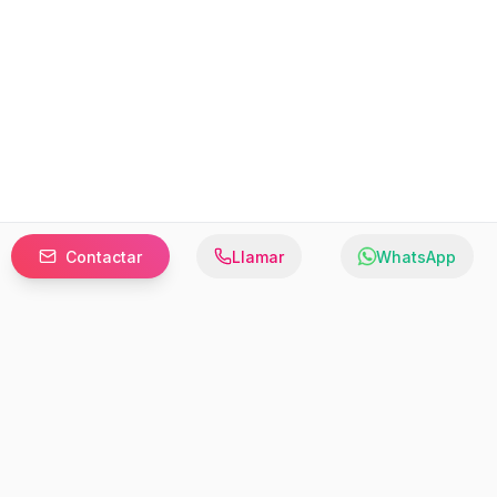
Contactar
Llamar
WhatsApp
Prefer to browse in English? Switch here.
Recursos
Información
Estadísticas de Propiedades
Nosotros
Bluebook
Términos y Servicios
Calculadora de Hipotecas
Políticas de Privacidad
Elige tu país: