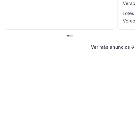
Verapa
Lotes y
Verapa
Ver más anuncios