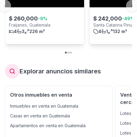
Previous slide
Ne
$
260,000
$
242,000
-
9
%
-
49
%
Fraijanes, Guatemala
Santa Catarina Pinula
4
3
226 m²
4
1
132 m²
Explorar anuncios similares
Otros inmuebles en venta
Venta 
cerca
Inmuebles en venta en Guatemala
Lotes y
Casas en venta en Guatemala
Lotes y
Apartamentos en venta en Guatemala
Lotes y