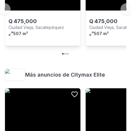
Previous slide
Ne
Q
475,000
Q
475,000
Ciudad Vieja, Sacatepéquez
Ciudad Vieja, Sacat
507 m²
507 m²
Más anuncios de
Citymax Elite