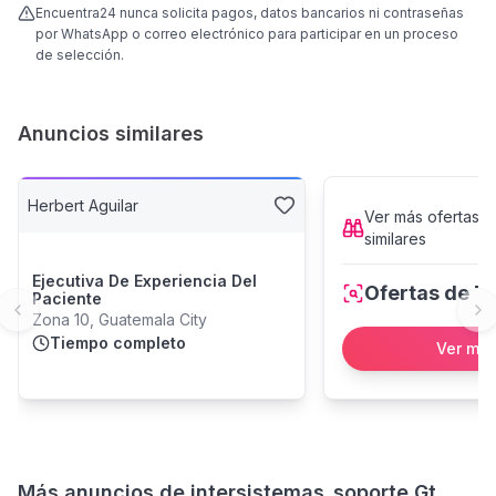
Encuentra24 nunca solicita pagos, datos bancarios ni contraseñas
por WhatsApp o correo electrónico para participar en un proceso
de selección.
Anuncios similares
Herbert Aguilar
Ver más
ofertas l
similares
Ejecutiva De Experiencia Del
Ofertas de T
Paciente
Previous slide
Ne
Zona 10, Guatemala City
Tiempo completo
Ver má
Más anuncios de
intersistemas_soporte Gt