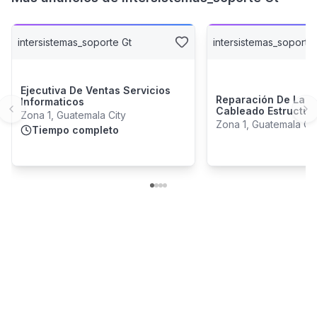
intersistemas_soporte Gt
intersistemas_soporte
Ejecutiva De Ventas Servicios
Reparación De Lapt
Informaticos
Cableado Estructur
Previous slide
Ne
Zona 1, Guatemala City
Cámaras De Seguri
Zona 1, Guatemala Cit
Tiempo completo