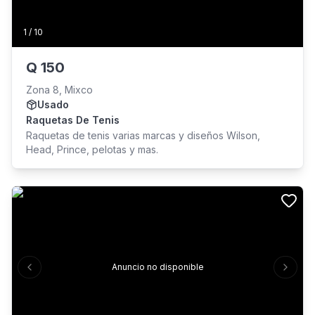
1
/
10
Q
150
Zona 8, Mixco
Usado
Raquetas De Tenis
Raquetas de tenis varias marcas y diseños Wilson,
Head, Prince, pelotas y mas.
Anuncio no disponible
Previous slide
Next s