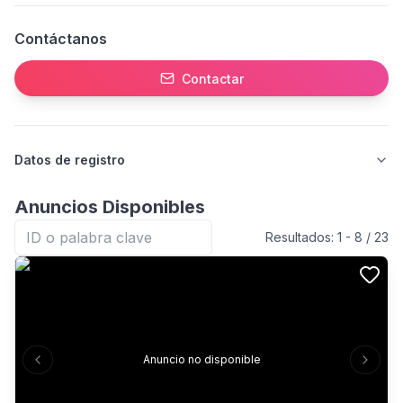
Contáctanos
Contactar
Datos de registro
Anuncios Disponibles
Resultados:
1
-
8
/
23
Anuncio no disponible
Previous slide
Next s