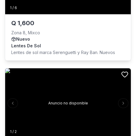
1
/
6
Q
1,600
Zona 8, Mixco
Nuevo
Lentes De Sol
Lentes de sol marca Serenguetti y Ray Ban. Nuevos
Anuncio no disponible
Previous slide
Next s
1
/
2