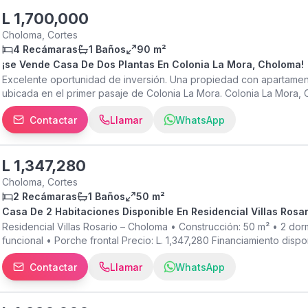
debajo del avalúo! Contáctanos para más información o programar u
adquirir una excelente propiedad en Bello Horizonte, Choloma!
L
1,700,000
Choloma, Cortes
4 Recámaras
1 Baños
90 m²
¡se Vende Casa De Dos Plantas En Colonia La Mora, Choloma!
Excelente oportunidad de inversión. Una propiedad con apartamento
ubicada en el primer pasaje de Colonia La Mora. Colonia La Mora,
venta: L. 1,700,000 (Negociable) Construcción: 89.70 m² Toda el á
Contactar
Llamar
WhatsApp
principal Porch 1 habitación 1 baño Cocina Sala Área de lavandería
Segundo Nivel 3 apartamentos Área de sala 3 baños Área de lavande
alquiler Vivir y rentar al mismo tiempo Inversionistas que buscan a
contado (Cash) Contáctanos para más información o programar una 
L
1,347,280
potencial de rentabilidad en Colonia La Mora, Choloma!
Choloma, Cortes
2 Recámaras
1 Baños
50 m²
Casa De 2 Habitaciones Disponible En Residencial Villas Rosa
Residencial Villas Rosario – Choloma • Construcción: 50 m² • 2 dor
funcional • Porche frontal Precio: L. 1,347,280 Financiamiento dis
programar una visita:
Contactar
Llamar
WhatsApp