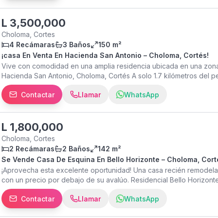
Bello Horizonte II, Choloma!
L
3,500,000
Choloma, Cortes
4 Recámaras
3 Baños
150 m²
¡casa En Venta En Hacienda San Antonio – Choloma, Cortés!
Vive con comodidad en una amplia residencia ubicada en una zona 
Hacienda San Antonio, Choloma, Cortés A solo 1.7 kilómetros del p
Distribución 4 habitaciones (3 en la segunda planta y 1 en la prim
Contactar
Llamar
WhatsApp
Bodega Cisterna Tanque de almacenamiento de agua Beneficios E
Sula Amplios espacios para toda la familia Zona de alta plusvalía Id
3,500,000 (Negociable) Opciones de financiamiento: Financiamient
más información o agendar una visita: ¡Haz realidad el sueño de te
L
1,800,000
Choloma, con una ubicación privilegiada cerca de San Pedro Sula!
Choloma, Cortes
2 Recámaras
2 Baños
142 m²
Se Vende Casa De Esquina En Bello Horizonte – Choloma, Cort
¡Aprovecha esta excelente oportunidad! Una casa recién remodela
con un precio por debajo de su avalúo. Residencial Bello Horizon
203.77 varas² Construcción: 141.96 m² Distribución Sala Comedor 
Contactar
Llamar
WhatsApp
lavandería Piscina Porche Beneficios Casa de esquina Recién remo
Zona no inundable Zona con bajo riesgo social Excelente opción para