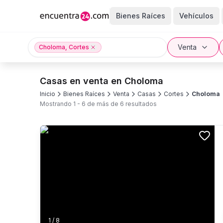
Bienes Raíces
Vehículos
Venta
Choloma, Cortes
Casas en venta en Choloma
Inicio
Bienes Raíces
Venta
Casas
Cortes
Choloma
Mostrando
1
-
6
de más de
6
resultados
1
/
8