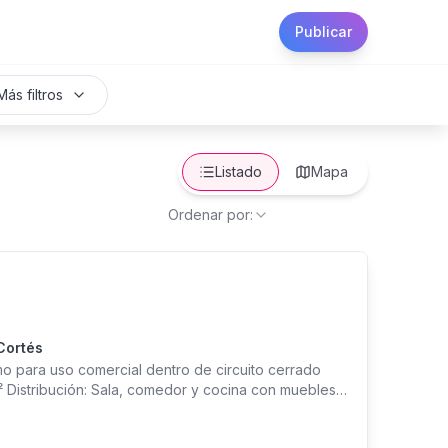
Publicar
Más filtros
Listado
Mapa
Ordenar por:
Cortés
mo para uso comercial dentro de circuito cerrado
² Distribución: Sala, comedor y cocina con muebles
ientos techados Precio de venta: L. 2,400,000
visita: ¡Invierte en una excelente ubicación en