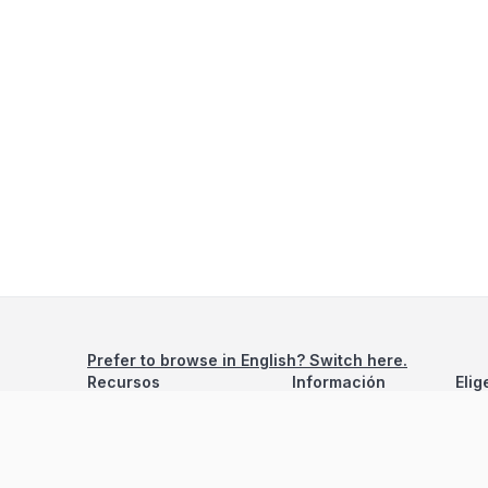
Prefer to browse in English? Switch here.
Recursos
Información
Elig
Estadísticas de Propiedades
Nosotros
Bluebook
Términos y Servicios