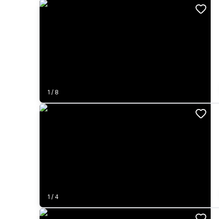
1
/
8
1
/
4