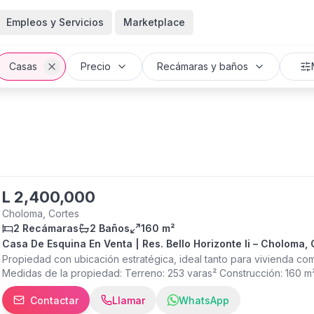
Empleos y Servicios
Marketplace
Casas
Precio
Recámaras y baños
L
2,400,000
Choloma, Cortes
2 Recámaras
2 Baños
160 m²
Casa De Esquina En Venta | Res. Bello Horizonte Ii – Choloma, 
Propiedad con ubicación estratégica, ideal tanto para vivienda co
Medidas de la propiedad: Terreno: 253 varas² Construcción: 160 m
de madera 2 habitaciones 2 baños Área de lavandería 2 estacionam
Contactar
Llamar
WhatsApp
lempiras Contáctanos por WhatsApp para más información o agendar 