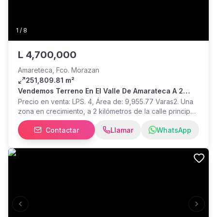
1
/
8
L
4,700,000
Amareteca, Fco. Morazan
251,809.81 m²
Vendemos Terreno En El Valle De Amarateca A 2
Kilómetros De La Calle Principal
Precio en venta: LPS. 4, Área de: 9,955.77 Varas2. Una
zona en crecimiento, a 2 kilómetros de la calle principal.
Cuenta con energía eléctrica y el agua potable se trata
Contactar
Llamar
WhatsApp
con el comité de la comunidad. -Ideal para industrias,
tabacaleras, cultivos, ganaderías, empacadoras,
fábricas y más... Página de Facebook: Bienes raíces
CASAS Y MÁS (LOGO AZUL CON CAFÉ) Página de
Instagram: bienesraices_casasymas TE GUIAMOS A TU
PROPIEDAD, LLÁMENOS.
Previous slide
Next s