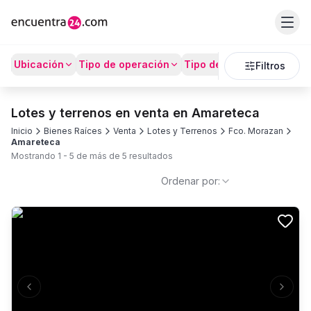
Ubicación
Tipo de operación
Tipo de Propiedad
Prec
Filtros
Lotes y terrenos en venta en Amareteca
Inicio
Bienes Raíces
Venta
Lotes y Terrenos
Fco. Morazan
Amareteca
Mostrando
1
-
5
de más de
5
resultados
Ordenar por:
Previous slide
Next s