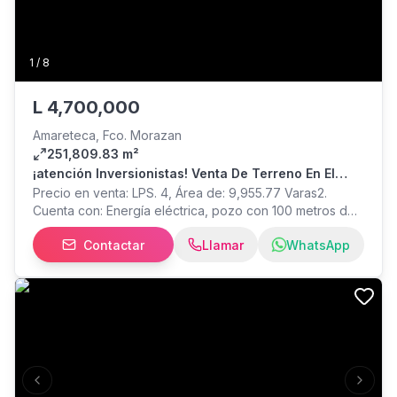
1
/
8
L
4,700,000
Amareteca, Fco. Morazan
251,809.83 m²
¡atención Inversionistas! Venta De Terreno En El
Valle De Amarateca
Precio en venta: LPS. 4, Área de: 9,955.77 Varas2.
Cuenta con: Energía eléctrica, pozo con 100 metros de
profundidad y topografía plana. -Ubicado en zona de
Contactar
Llamar
WhatsApp
crecimiento y ideal para todo tipo de industrias,
tabacaleras, cultivos y más... PEGUE DE AGUA SE TRATA
CON EL COMITÉ DE LA COMUNIDAD. Página de
Facebook: Bienes raíces CASAS Y MÁS (LOGO AZUL)
Página de Instagram: bienesraices_casasymas TE
GUIAMOS A TU PROPIEDAD, LLÁMENOS!!!
Previous slide
Next s