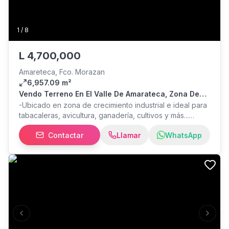
1
/
8
L
4,700,000
Amareteca, Fco. Morazan
6,957.09 m²
Vendo Terreno En El Valle De Amarateca, Zona De
Crecimiento Industrial
-Ubicado en zona de crecimiento industrial e ideal para
tabacaleras, avicultura, ganadería, cultivos y más...
Cuenta con: Energía eléctrica. Pozo con 100 metros de
Contactar
Llamar
WhatsApp
profundidad. Geografía regular. NOTA: EL TERRENO NO
CUENTA CON AGUA POTABLE, SE PUEDE OBTENER POR
MEDIO DEL COMITÉ DE LA COMUNIDAD. PARA
COMUNICARSE CON NOSOTROS: Página de Facebook:
Bienes raíces CASAS Y MÁS (LOGO AZUL) Página de
Instagram: bienesraices_casasymas TE GUIAMOS A TU
PROPIEDAD, LLÁMENOS!!!
Previous slide
Next s