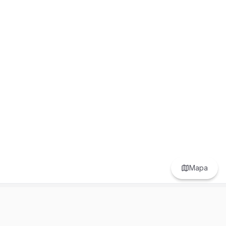
Mapa
Prefer to browse in English? Switch here.
Recursos
Información