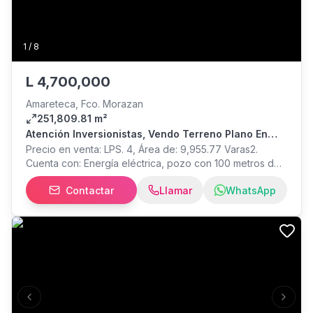
1
/
8
L
4,700,000
Amareteca, Fco. Morazan
251,809.81 m²
Atención Inversionistas, Vendo Terreno Plano En
Valle De Amarateca
Precio en venta: LPS. 4, Área de: 9,955.77 Varas2.
Cuenta con: Energía eléctrica, pozo con 100 metros de
profundidad, topografía completamente plana y pegues
Contactar
Llamar
WhatsApp
para agua potable (se habla con el comité de la
comunidad) -Ubicado a 2 kilómetros de la calle
principal, ideal para tabacaleras, industrias, siembra,
ganadería, proyectos y más... Página de Facebook:
Bienes raíces CASAS Y MÁS (LOGO AZUL) Página de
Instagram: bienesraices_casasymas TE GUIAMOS A TU
PROPIEDAD, LLÁMENOS!!!
Previous slide
Next s