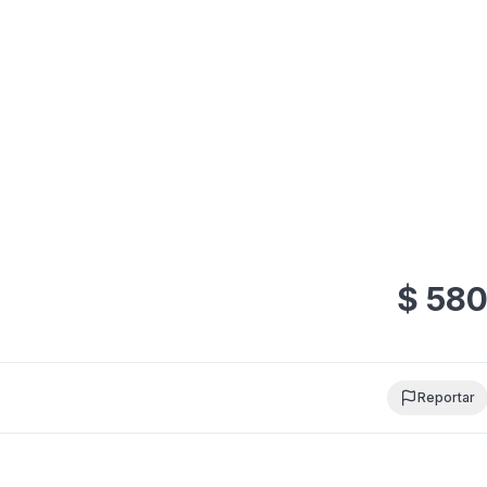
$
58
Reportar