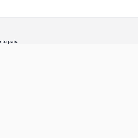
e tu país:
©
2026
Encuentra 24
. Todos los derechos reservados.