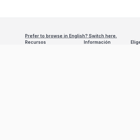
Prefer to browse in English? Switch here.
Recursos
Información
Elig
Estadísticas de Propiedades
Nosotros
Bluebook
Términos y Servicios
Calculadora de Hipotecas
Políticas de Privacidad