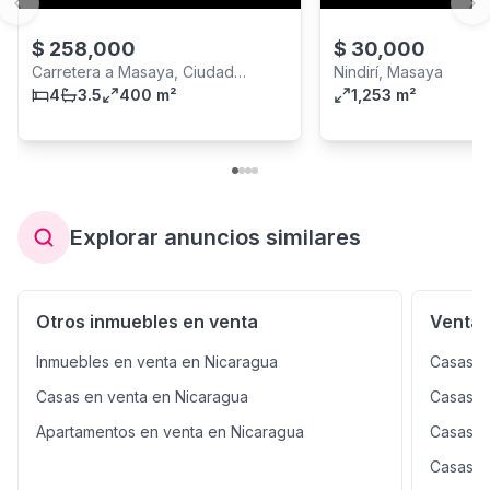
Previous slide
Ne
$
258,000
$
30,000
Carretera a Masaya, Ciudad
Nindirí, Masaya
Managua
4
3.5
400 m²
1,253 m²
Explorar anuncios similares
Otros inmuebles en venta
Venta 
Inmuebles en venta en Nicaragua
Casas e
Casas en venta en Nicaragua
Casas e
Apartamentos en venta en Nicaragua
Casas e
Casas e