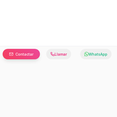
Contactar
Llamar
WhatsApp
Prefer to browse in English? Switch here.
Recursos
Información
Estadísticas de Propiedades
Nosotros
Bluebook
Términos y Servicios
Calculadora de Hipotecas
Políticas de Privacidad
Elige tu país: