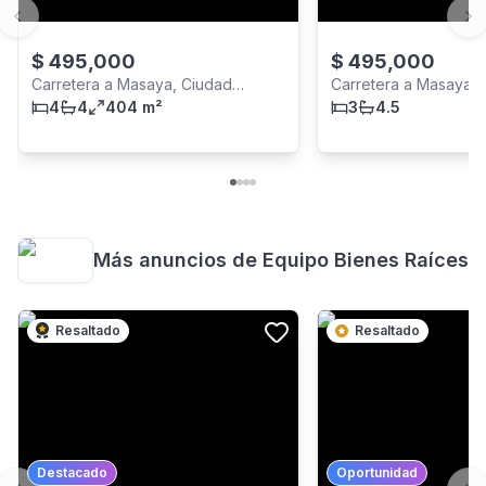
Previous slide
Ne
$
495,000
$
495,000
Carretera a Masaya, Ciudad
Carretera a Masaya, 
Managua
4
4
404 m²
Managua
3
4.5
Más anuncios de
Equipo Bienes Raíces
Resaltado
Resaltado
Destacado
Oportunidad